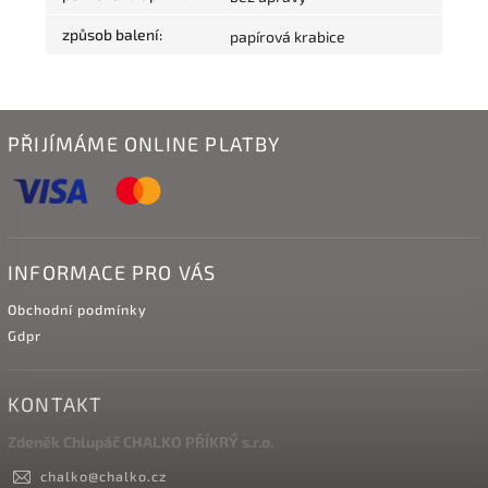
způsob balení
:
papírová krabice
PŘIJÍMÁME ONLINE PLATBY
INFORMACE PRO VÁS
Obchodní podmínky
Gdpr
KONTAKT
Zdeněk Chlupáč CHALKO PŘÍKRÝ s.r.o.
chalko
@
chalko.cz