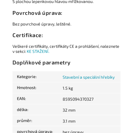
S plochou lepenkovou hlavou mřížkovanou.
Povrchová úprava:
Bez povrchové úpravy, leštěné.
Certifikace:
Veškeré certifikáty, certifikáty CE a prohlášení, naleznete
v sekci:
KE STAŽENÍ.
Doplňkové parametry
Kategorie
:
Stavební a speciální hřebíky
Hmotnost
:
1.5 kg
EAN
:
8595094370327
délka
:
32 mm
průměr
:
3.1 mm
povrchová úprava
:
bez úpravy