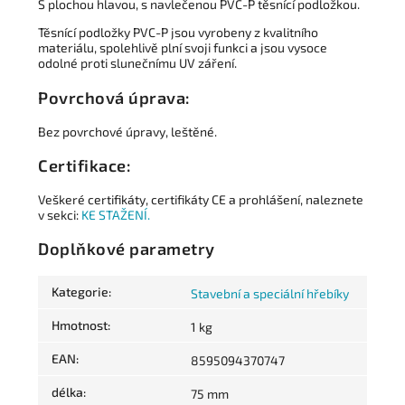
S plochou hlavou, s navlečenou PVC-P těsnící podložkou.
Těsnící podložky PVC-P jsou vyrobeny z kvalitního
materiálu, spolehlivě plní svoji funkci a jsou vysoce
odolné proti slunečnímu UV záření.
Povrchová úprava:
Bez povrchové úpravy, leštěné.
Certifikace:
Veškeré certifikáty, certifikáty CE a prohlášení, naleznete
v sekci:
KE STAŽENÍ.
Doplňkové parametry
Kategorie
:
Stavební a speciální hřebíky
Hmotnost
:
1 kg
EAN
:
8595094370747
délka
:
75 mm