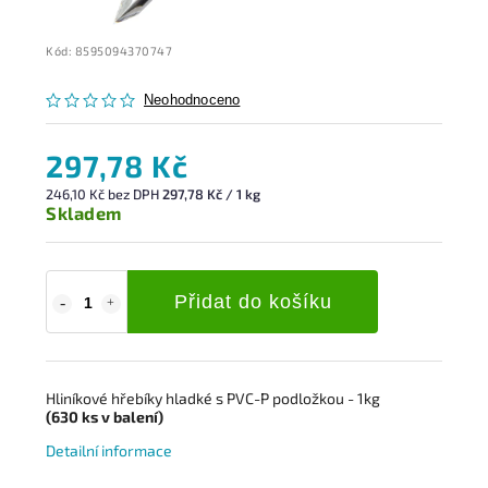
Kód:
8595094370747
Neohodnoceno
297,78 Kč
246,10 Kč bez DPH
297,78 Kč / 1 kg
Skladem
Přidat do košíku
Hliníkové hřebíky hladké s PVC-P podložkou - 1kg
(630
ks
v balení)
Detailní informace