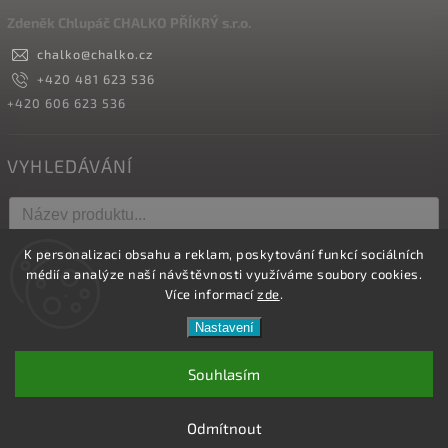
Zdeněk Chlupáč CHALKO PŘÍKRÝ s.r.o.
chalko
@
chalko.cz
+420 481 623 536
+420 606 623 536
VYHLEDÁVÁNÍ
K personalizaci obsahu a reklam, poskytování funkcí sociálních
Hledat
médií a analýze naší návštěvnosti využíváme soubory cookies.
Více informací
zde
.
Nastavení
Copyright 2026
Vyrábíme hřebíky
. Všechna práva vyhrazena.
Upravit nastavení cookies
Souhlasím
Vytvořil
Shoptet
| Design
Shoptak.cz.
Odmítnout