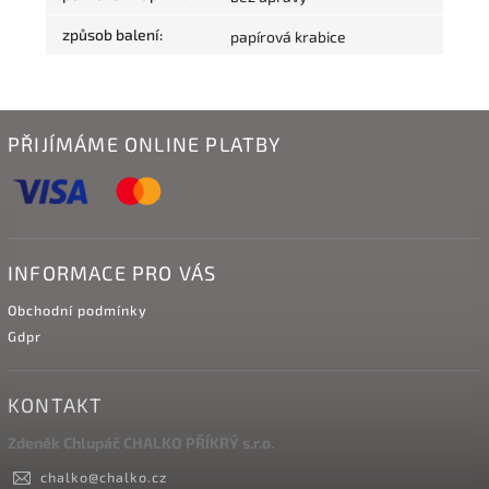
způsob balení
:
papírová krabice
PŘIJÍMÁME ONLINE PLATBY
INFORMACE PRO VÁS
Obchodní podmínky
Gdpr
KONTAKT
Zdeněk Chlupáč CHALKO PŘÍKRÝ s.r.o.
chalko
@
chalko.cz