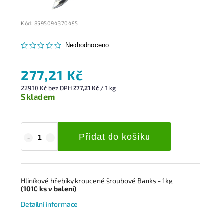
Kód:
8595094370495
Neohodnoceno
277,21 Kč
229,10 Kč bez DPH
277,21 Kč / 1 kg
Skladem
Přidat do košíku
Hliníkové hřebíky kroucené šroubové Banks - 1kg
(1010
ks
v balení)
Detailní informace