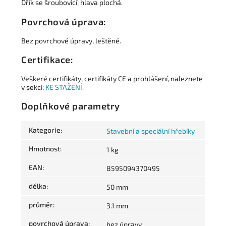
Dřík se šroubovicí, hlava plochá.
Povrchová úprava:
Bez povrchové úpravy, leštěné.
Certifikace:
Veškeré certifikáty, certifikáty CE a prohlášení, naleznete
v sekci:
KE STAŽENÍ.
Doplňkové parametry
Kategorie
:
Stavební a speciální hřebíky
Hmotnost
:
1 kg
EAN
:
8595094370495
délka
:
50 mm
průměr
:
3.1 mm
povrchová úprava
:
bez úpravy