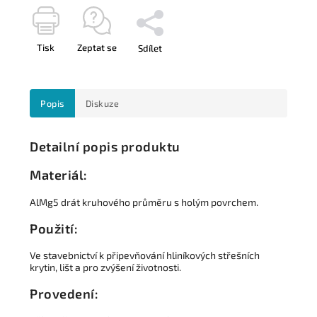
Tisk
Zeptat se
Sdílet
Popis
Diskuze
Detailní popis produktu
Materiál:
AlMg5 drát kruhového průměru s holým povrchem.
Použití:
Ve stavebnictví k připevňování hliníkových střešních
krytin, lišt a pro zvýšení životnosti.
Provedení: