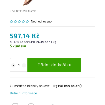
Kód:
8595094374196
Neohodnoceno
597,14 Kč
493,50 Kč bez DPH
597,14 Kč / 1 kg
Skladem
Přidat do košíku
Cu měděné hřebíky hákové - 1kg
(98
ks
v balení)
Detailní informace