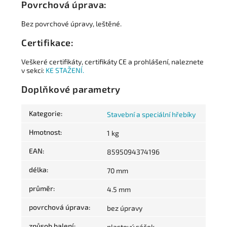
Povrchová úprava:
Bez povrchové úpravy, leštěné.
Certifikace:
Veškeré certifikáty, certifikáty CE a prohlášení, naleznete
v sekci:
KE STAŽENÍ.
Doplňkové parametry
Kategorie
:
Stavební a speciální hřebíky
Hmotnost
:
1 kg
EAN
:
8595094374196
délka
:
70 mm
průměr
:
4.5 mm
povrchová úprava
:
bez úpravy
způsob balení
:
plastový sáček