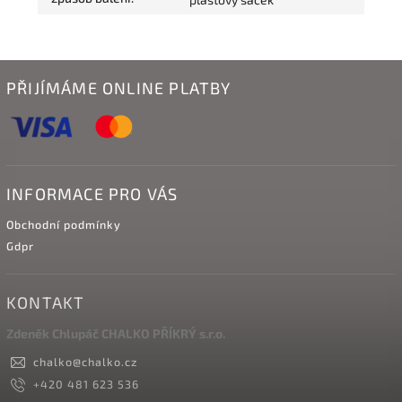
PŘIJÍMÁME ONLINE PLATBY
INFORMACE PRO VÁS
Obchodní podmínky
Gdpr
KONTAKT
Zdeněk Chlupáč CHALKO PŘÍKRÝ s.r.o.
chalko
@
chalko.cz
+420 481 623 536