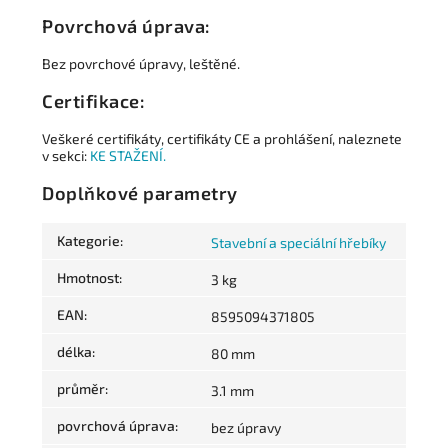
Povrchová úprava:
Bez povrchové úpravy, leštěné.
Certifikace:
Veškeré certifikáty, certifikáty CE a prohlášení, naleznete
v sekci:
KE STAŽENÍ.
Doplňkové parametry
Kategorie
:
Stavební a speciální hřebíky
Hmotnost
:
3 kg
EAN
:
8595094371805
délka
:
80 mm
průměr
:
3.1 mm
povrchová úprava
:
bez úpravy