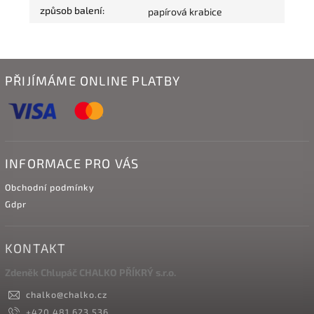
způsob balení
:
papírová krabice
PŘIJÍMÁME ONLINE PLATBY
INFORMACE PRO VÁS
Obchodní podmínky
Gdpr
KONTAKT
Zdeněk Chlupáč CHALKO PŘÍKRÝ s.r.o.
chalko
@
chalko.cz
+420 481 623 536