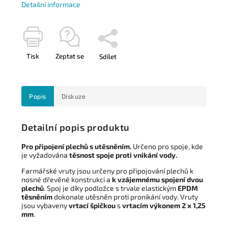
Detailní informace
Tisk
Zeptat se
Sdílet
Popis
Diskuze
Detailní popis produktu
Pro připojení plechů s utěsněním.
Určeno pro spoje, kde
je vyžadována
těsnost spoje proti vnikání vody.
Farmářské vruty jsou určeny pro připojování plechů k
nosné dřevěné konstrukci a
k vzájemnému spojení dvou
plechů
. Spoj je díky podložce s trvale elastickým
EPDM
těsněním
dokonale utěsněn proti pronikání vody. Vruty
jsou vybaveny
vrtací špičkou
s
vrtacím výkonem 2 x 1,25
mm
.