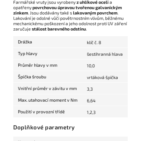
Farmářské vruty jsou vyrobeny
z uhlíkové oceli
a
opatřeny
povrchovou úpravou tvořenou galvanickým
zinkem
. Jsou dodávány také s
lakovaným povrchem
.
Lakování je odolné vůči povětrnostním vlivům, běžnému
mechanickému poškození a jeho odolnost proti UV záření
zaručuje
stálost barevného odstínu
.
Drážka
klíč č. 8
Typ hlavy
šestihranná hlava
Průměr hlavy v mm
10,0
Špička šroubu
vrtáková špička
Vnitřní průměr v závitu v mm
3,3
Max. utahovací moment v Nm
6,64
Použití v provozní třídě
1,2,3
Doplňkové parametry