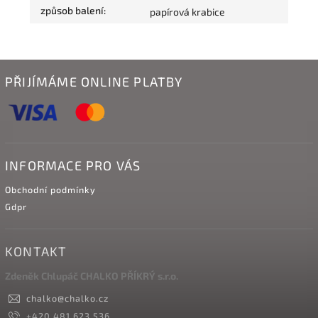
způsob balení
:
papírová krabice
PŘIJÍMÁME ONLINE PLATBY
INFORMACE PRO VÁS
Obchodní podmínky
Gdpr
KONTAKT
Zdeněk Chlupáč CHALKO PŘÍKRÝ s.r.o.
chalko
@
chalko.cz
+420 481 623 536