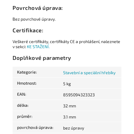
Povrchová úprava:
Bez povrchové úpravy.
Certifikace:
Veškeré certifikáty, certifikáty CE a prohlášení, naleznete
v sekci:
KE STAŽENÍ.
Doplňkové parametry
Kategorie
:
Stavební a speciální hřebíky
Hmotnost
:
5 kg
EAN
:
8595094323323
délka
:
32 mm
průměr
:
3.1 mm
povrchová úprava
:
bez úpravy