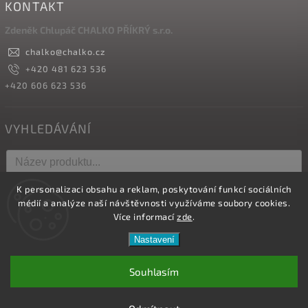
KONTAKT
Zdeněk Chlupáč CHALKO PŘÍKRÝ s.r.o.
chalko
@
chalko.cz
+420 481 623 536
+420 606 623 536
VYHLEDÁVÁNÍ
K personalizaci obsahu a reklam, poskytování funkcí sociálních
Hledat
médií a analýze naší návštěvnosti využíváme soubory cookies.
Více informací
zde
.
Nastavení
Copyright 2026
Vyrábíme hřebíky
. Všechna práva vyhrazena.
Upravit nastavení cookies
Souhlasím
Vytvořil
Shoptet
| Design
Shoptak.cz.