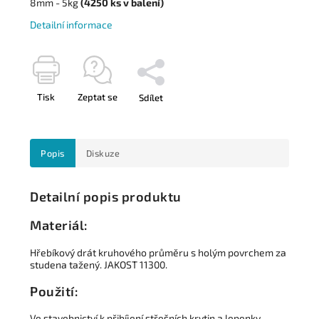
8mm - 5kg
(4250
ks
v balení)
Detailní informace
Tisk
Zeptat se
Sdílet
Popis
Diskuze
Detailní popis produktu
Materiál:
Hřebíkový drát kruhového průměru s holým povrchem za
studena tažený.
JAKOST 11300.
Použití:
Ve stavebnictví k přibíjení střešních krytin a lepenky.