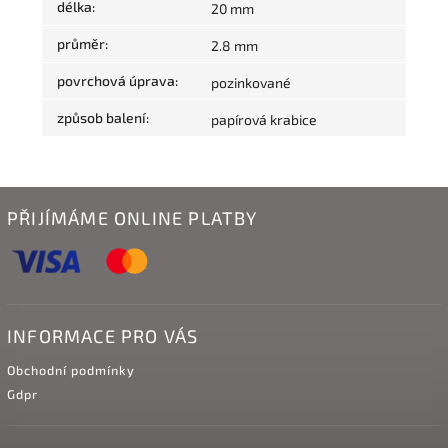
délka
:
20 mm
průměr
:
2.8 mm
povrchová úprava
:
pozinkované
způsob balení
:
papírová krabice
PŘIJÍMÁME ONLINE PLATBY
INFORMACE PRO VÁS
Obchodní podmínky
Gdpr