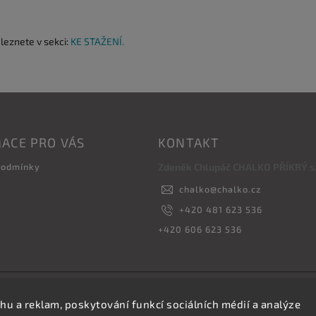
aleznete v sekci:
KE STAŽENÍ.
ACE PRO VÁS
KONTAKT
podmínky
Zdeněk Chlupáč CHALKO PŘÍKRÝ s.r
chalko
@
chalko.cz
+420 481 623 536
+420 606 623 536
Copyright 2026
Vyrábíme hřebíky
. Všechna práva vyhrazena.
hu a reklam, poskytování funkcí sociálních médií a analýze