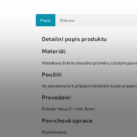
Popis
Diskuze
Detailní popis produktu
Materiál:
Hřebíkový drát kruhového průměru s holým povr
Použití:
Ve stavebnictví k přibíjení střešních krytin a lepe
Provedení:
Průměr hlavy D = min. 8mm
Povrchová úprava:
Pozinkované.