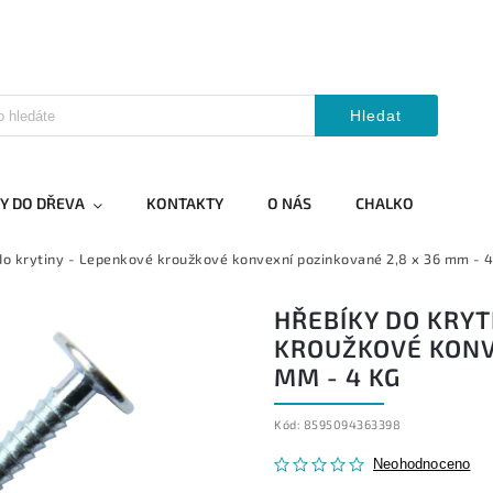
Hledat
Y DO DŘEVA
KONTAKTY
O NÁS
CHALKO
do krytiny - Lepenkové kroužkové konvexní pozinkované 2,8 x 36 mm - 4
HŘEBÍKY DO KRYT
KROUŽKOVÉ KONVE
MM - 4 KG
Kód:
8595094363398
Neohodnoceno