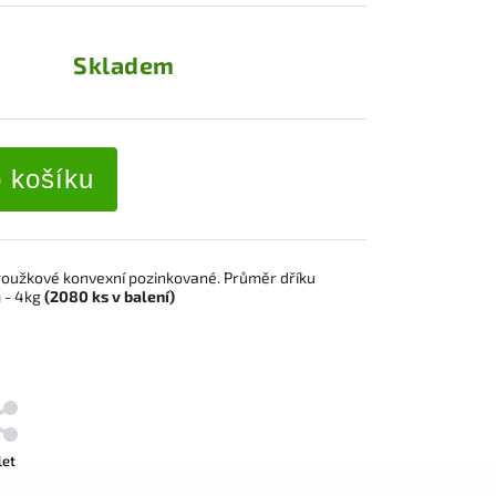
Skladem
o košíku
roužkové konvexní pozinkované. Průměr dříku
 - 4kg
(2080
ks
v balení)
let