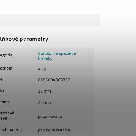
lňkové parametry
Stavební a speciální
tegorie
:
hřebíky
otnost
:
4 kg
N
:
8595094363398
lka
:
36 mm
ůměr
:
2.8 mm
vrchová
pozinkované
rava
:
sob balení
:
papírová krabice