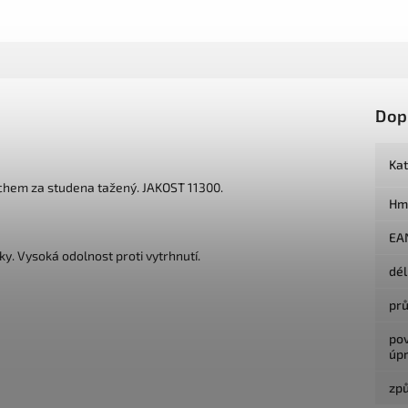
Dop
Ka
chem za studena tažený.
JAKOST 11300.
Hm
EA
nky. Vysoká odolnost proti vytrhnutí.
dé
pr
po
úp
způ