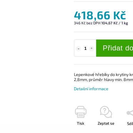
418,66 Kč
346 Kč bez DPH
104,67 Kč / 1 kg
Přidat d
Lepenkové hřebíky do krytiny k
2,8mm, průměr hlavy min. 8mm
Detailní informace
Tisk
Zeptat se
Sdí