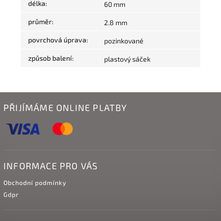
délka
:
60 mm
průměr
:
2.8 mm
povrchová úprava
:
pozinkované
způsob balení
:
plastový sáček
PŘIJÍMÁME ONLINE PLATBY
INFORMACE PRO VÁS
Obchodní podmínky
Gdpr