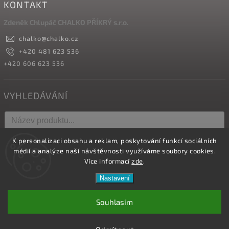
KONTAKT
Zdeněk Chlupáč CHALKO PŘÍKRÝ s.r.o.
chalko
@
chalko.cz
+420 481 623 536
+420 606 623 536
VYHLEDÁVÁNÍ
K personalizaci obsahu a reklam, poskytování funkcí sociálních
Hledat
médií a analýze naší návštěvnosti využíváme soubory cookies.
Více informací
zde
.
Nastavení
Copyright 2026
Vyrábíme hřebíky
. Všechna práva vyhrazena.
Upravit nastavení cookies
Souhlasím
Vytvořil
Shoptet
| Design
Shoptak.cz.