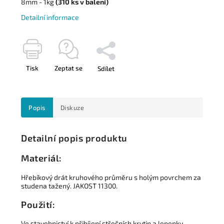
8mm - 1kg
(310
ks
v balení)
Detailní informace
Tisk
Zeptat se
Sdílet
Popis
Diskuze
Detailní popis produktu
Materiál:
Hřebíkový drát kruhového průměru s holým povrchem za
studena tažený.
JAKOST 11300.
Použití:
Ve stavebnictví k přibíjení střešních krytin a lepenky.