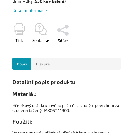
8mm - 3kg
(930
ks
v balení)
Detailní informace
Tisk
Zeptat se
Sdílet
Popis
Diskuze
Detailní popis produktu
Materiál:
Hřebíkový drát kruhového průměru s holým povrchem za
studena tažený.
JAKOST 11300.
Použití:
Ve stavebnictví k přibíjení střešních krytin a lepenky.