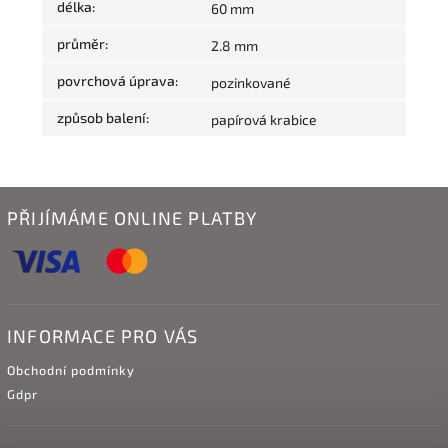
délka
:
60 mm
průměr
:
2.8 mm
povrchová úprava
:
pozinkované
způsob balení
:
papírová krabice
PŘIJÍMÁME ONLINE PLATBY
INFORMACE PRO VÁS
Obchodní podmínky
Gdpr