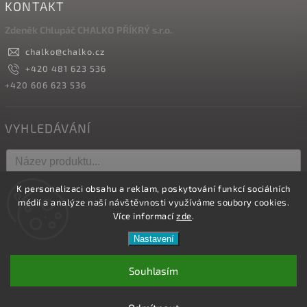
KONTAKT
Zdeněk Chlupáč CHALKO PŘÍKRÝ s.r.o.
chalko
@
chalko.cz
+420 481 623 536
+420 606 623 536
VYHLEDÁVÁNÍ
K personalizaci obsahu a reklam, poskytování funkcí sociálních
Hledat
médií a analýze naší návštěvnosti využíváme soubory cookies.
Více informací
zde
.
Nastavení
Copyright 2026
Vyrábíme hřebíky
. Všechna práva vyhrazena.
Upravit nastavení cookies
Souhlasím
Vytvořil
Shoptet
| Design
Shoptak.cz.