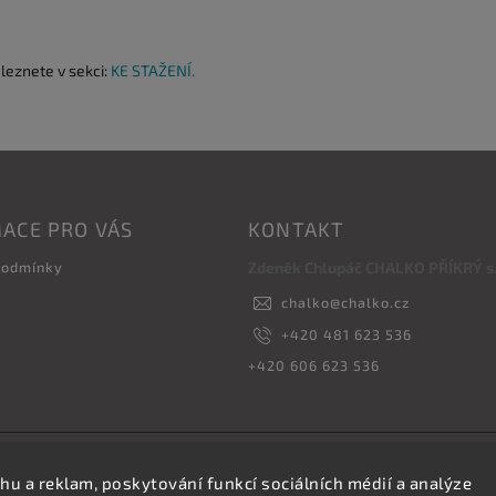
aleznete v sekci:
KE STAŽENÍ.
ACE PRO VÁS
KONTAKT
podmínky
Zdeněk Chlupáč CHALKO PŘÍKRÝ s.r
chalko
@
chalko.cz
+420 481 623 536
+420 606 623 536
Copyright 2026
Vyrábíme hřebíky
. Všechna práva vyhrazena.
hu a reklam, poskytování funkcí sociálních médií a analýze