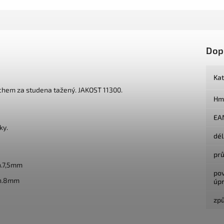
Dop
Ka
chem za studena tažený.
JAKOST 11300.
Hm
EA
ky.
dé
pr
n.7,5mm
po
in.8mm
úp
způ