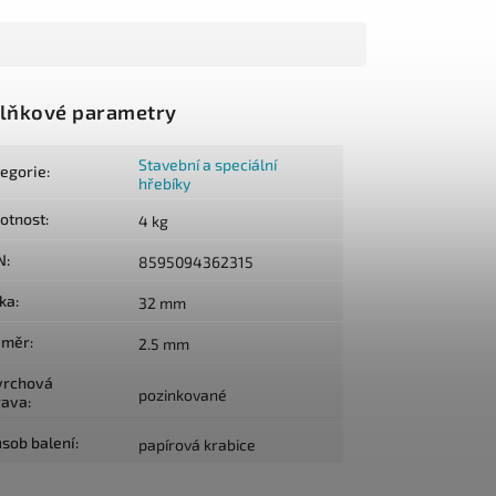
lňkové parametry
Stavební a speciální
tegorie
:
hřebíky
otnost
:
4 kg
N
:
8595094362315
lka
:
32 mm
ůměr
:
2.5 mm
vrchová
pozinkované
rava
:
sob balení
:
papírová krabice