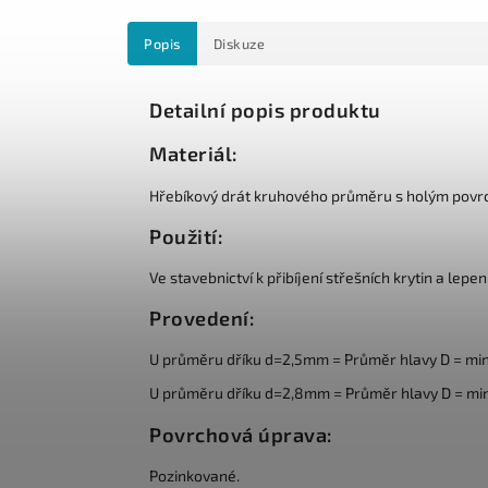
Popis
Diskuze
Detailní popis produktu
Materiál:
Hřebíkový drát kruhového průměru s holým povr
Použití:
Ve stavebnictví k přibíjení střešních krytin a lepen
Provedení:
U průměru dříku d=2,5mm = Průměr hlavy D = mi
U průměru dříku d=2,8mm = Průměr hlavy D = m
Povrchová úprava:
Pozinkované.