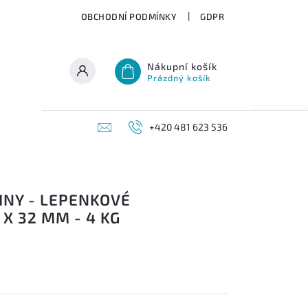
OBCHODNÍ PODMÍNKY
GDPR
Nákupní košík
Prázdný košík
+420 481 623 536
INY - LEPENKOVÉ
 X 32 MM - 4 KG