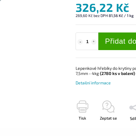
326,22 Kč
269,60 Kč bez DPH
81,56 Kč / 1 kg
Přidat d
Lepenkové hřebíky do krytiny p
7,5mm - 4kg
(2780
ks
v balení)
Detailní informace
Tisk
Zeptat se
Sdí