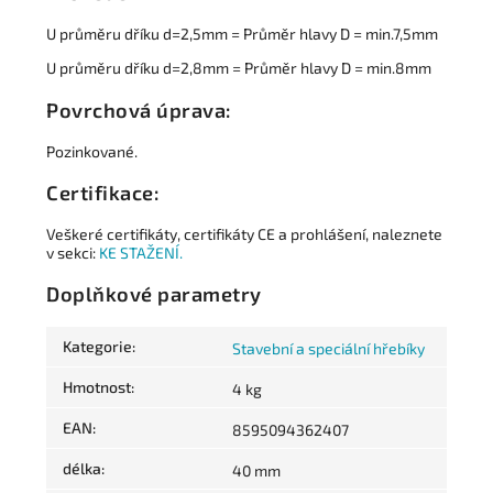
U průměru dříku d=2,5mm = Průměr hlavy D = min.7,5mm
U průměru dříku d=2,8mm = Průměr hlavy D = min.8mm
Povrchová úprava:
Pozinkované.
Certifikace:
Veškeré certifikáty, certifikáty CE a prohlášení, naleznete
v sekci:
KE STAŽENÍ.
Doplňkové parametry
Kategorie
:
Stavební a speciální hřebíky
Hmotnost
:
4 kg
EAN
:
8595094362407
délka
:
40 mm