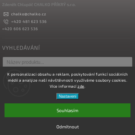
Zdeněk Chlupáč CHALKO PŘÍKRÝ s.r.o.
chalko
@
chalko.cz
+420 481 623 536
+420 606 623 536
VYHLEDÁVÁNÍ
K personalizaci obsahu a reklam, poskytování funkcí sociálních
Hledat
médií a analýze naší návštěvnosti využíváme soubory cookies.
Více informací
zde
.
Nastavení
Copyright 2026
Vyrábíme hřebíky
. Všechna práva vyhrazena.
Upravit nastavení cookies
Souhlasím
Vytvořil
Shoptet
| Design
Shoptak.cz.
Odmítnout