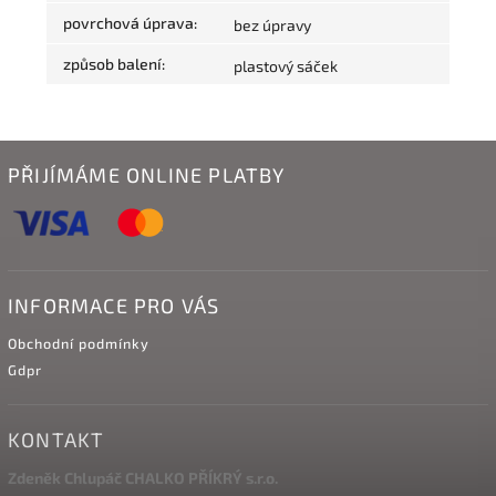
povrchová úprava
:
bez úpravy
způsob balení
:
plastový sáček
PŘIJÍMÁME ONLINE PLATBY
INFORMACE PRO VÁS
Obchodní podmínky
Gdpr
KONTAKT
Zdeněk Chlupáč CHALKO PŘÍKRÝ s.r.o.