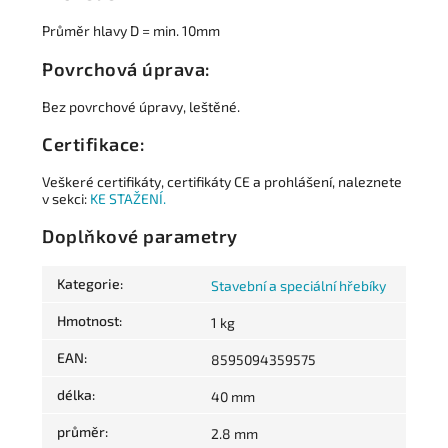
Průměr hlavy D = min. 10mm
Povrchová úprava:
Bez povrchové úpravy, leštěné.
Certifikace:
Veškeré certifikáty, certifikáty CE a prohlášení, naleznete
v sekci:
KE STAŽENÍ.
Doplňkové parametry
Kategorie
:
Stavební a speciální hřebíky
Hmotnost
:
1 kg
EAN
:
8595094359575
délka
:
40 mm
průměr
:
2.8 mm