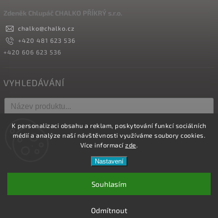
Zdeněk Chlupáč CHALKO PŘÍKRÝ s.r.o.
chalko
@
chalko.cz
+420 481 623 536
+420 606 623 536
VYHLEDÁVÁNÍ
K personalizaci obsahu a reklam, poskytování funkcí sociálních
Hledat
médií a analýze naší návštěvnosti využíváme soubory cookies.
Více informací
zde
.
Nastavení
Copyright 2026
Vyrábíme hřebíky
. Všechna práva vyhrazena.
Upravit nastavení cookies
Souhlasím
Vytvořil
Shoptet
| Design
Shoptak.cz.
Odmítnout