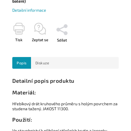
balení)
Detailní informace
Tisk
Zeptat se
Sdílet
Popis
Diskuze
Detailní popis produktu
Materiál:
Hřebíkový drát kruhového průměru s holým povrchem za
studena tažený.
JAKOST 11300.
Použití:
Ve stavebnictví k přibíjení střešních krytin a lepenky.