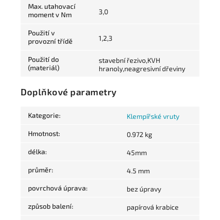
Max. utahovací
3,0
moment v Nm
Použití v
1,2,3
provozní třídě
Použití do
stavební řezivo,KVH
(materiál)
hranoly,neagresivní dřeviny
Doplňkové parametry
Kategorie
:
Klempířské vruty
Hmotnost
:
0.972 kg
délka
:
45mm
průměr
:
4.5 mm
povrchová úprava
:
bez úpravy
způsob balení
:
papírová krabice