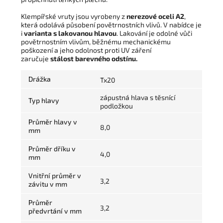
Klempířské vruty jsou vyrobeny z
nerezové oceli A2
,
která odolává působení povětrnostních vlivů. V nabídce je
i
varianta s lakovanou hlavou
. Lakování je odolné vůči
povětrnostním vlivům, běžnému mechanickému
poškození a jeho odolnost proti UV záření
zaručuje
stálost barevného odstínu.
Drážka
Tx20
zápustná hlava s těsnící
Typ hlavy
podložkou
Průměr hlavy v
8,0
mm
Průměr dříku v
4,0
mm
Vnitřní průměr v
3,2
závitu v mm
Průměr
3,2
předvrtání v mm