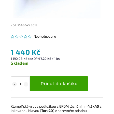
Kód:
7545045.8019
Neohodnoceno
1 440 Kč
1 190,08 Kč bez DPH
7,20 Kč / 1 ks
Skladem
Přidat do košíku
Klempířský vrut s podložkou s EPDM těsněním -
4,5x45
s
lakovanou hlavou (
Torx20
) v barevném odstínu