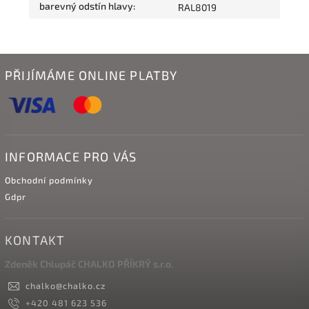
barevný odstín hlavy
:
RAL8019
PŘIJÍMÁME ONLINE PLATBY
INFORMACE PRO VÁS
Obchodní podmínky
Gdpr
KONTAKT
Zdeněk Chlupáč CHALKO PŘÍKRÝ s.r.o.
chalko
@
chalko.cz
+420 481 623 536