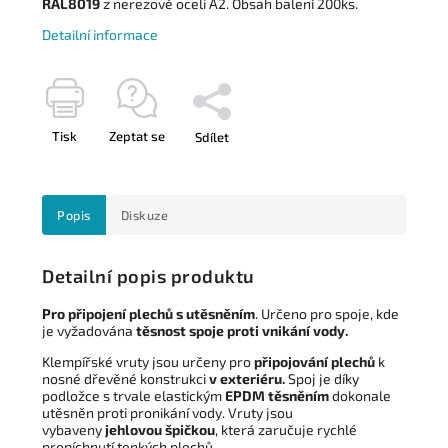
RAL8019
z nerezové oceli A2. Obsah balení 200ks.
Detailní informace
Tisk
Zeptat se
Sdílet
Popis
Diskuze
Detailní popis produktu
Pro připojení plechů s utěsněním
. Určeno pro spoje, kde
je vyžadována
těsnost spoje proti vnikání vody.
Klempířské vruty jsou určeny pro
připojování plechů
k
nosné dřevěné konstrukci
v exteriéru.
Spoj je díky
podložce s trvale elastickým
EPDM těsněním
dokonale
utěsněn proti pronikání vody. Vruty jsou
vybaveny
jehlovou špičkou
, která zaručuje rychlé
propíchnutí tenkých plechů.