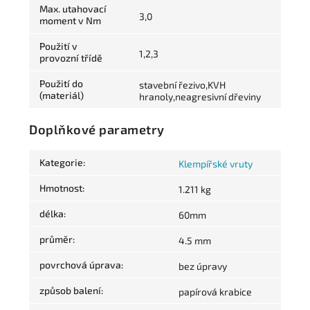
Max. utahovací
3,0
moment v Nm
Použití v
1,2,3
provozní třídě
Použití do
stavební řezivo,KVH
(materiál)
hranoly,neagresivní dřeviny
Doplňkové parametry
Kategorie
:
Klempířské vruty
Hmotnost
:
1.211 kg
délka
:
60mm
průměr
:
4.5 mm
povrchová úprava
:
bez úpravy
způsob balení
:
papírová krabice