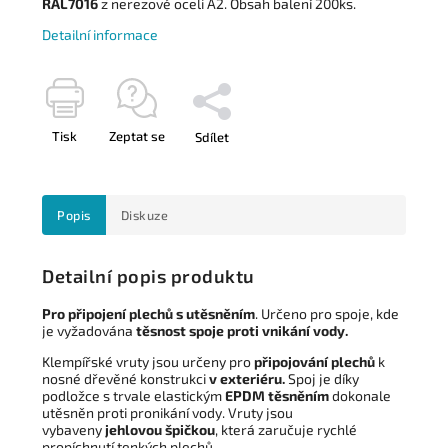
RAL7016
z nerezové oceli A2. Obsah balení 200ks.
Detailní informace
Tisk
Zeptat se
Sdílet
Popis
Diskuze
Detailní popis produktu
Pro připojení plechů s utěsněním
. Určeno pro spoje, kde
je vyžadována
těsnost spoje proti vnikání vody.
Klempířské vruty jsou určeny pro
připojování plechů
k
nosné dřevěné konstrukci
v exteriéru.
Spoj je díky
podložce s trvale elastickým
EPDM těsněním
dokonale
utěsněn proti pronikání vody. Vruty jsou
vybaveny
jehlovou špičkou
, která zaručuje rychlé
propíchnutí tenkých plechů.