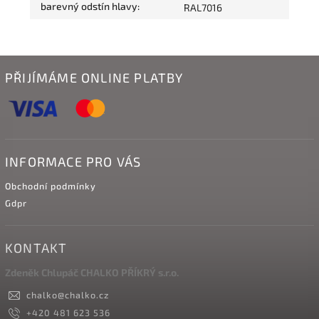
barevný odstín hlavy
:
RAL7016
PŘIJÍMÁME ONLINE PLATBY
INFORMACE PRO VÁS
Obchodní podmínky
Gdpr
KONTAKT
Zdeněk Chlupáč CHALKO PŘÍKRÝ s.r.o.
chalko
@
chalko.cz
+420 481 623 536