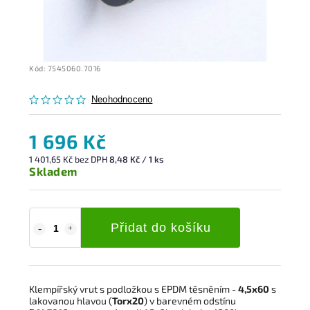
Kód:
7545060.7016
Neohodnoceno
1 696 Kč
1 401,65 Kč bez DPH
8,48 Kč / 1 ks
Skladem
Přidat do košíku
Klempířský vrut s podložkou s EPDM těsněním -
4,5x60
s
lakovanou hlavou (
Torx20
) v barevném odstínu