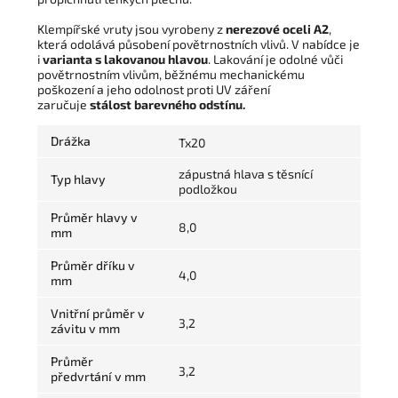
Klempířské vruty jsou vyrobeny z
nerezové oceli A2
,
která odolává působení povětrnostních vlivů. V nabídce je
i
varianta s lakovanou hlavou
. Lakování je odolné vůči
povětrnostním vlivům, běžnému mechanickému
poškození a jeho odolnost proti UV záření
zaručuje
stálost barevného odstínu.
Drážka
Tx20
zápustná hlava s těsnící
Typ hlavy
podložkou
Průměr hlavy v
8,0
mm
Průměr dříku v
4,0
mm
Vnitřní průměr v
3,2
závitu v mm
Průměr
3,2
předvrtání v mm