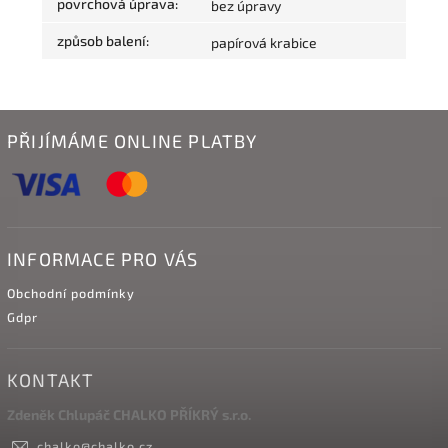
povrchová úprava
:
bez úpravy
způsob balení
:
papírová krabice
PŘIJÍMÁME ONLINE PLATBY
INFORMACE PRO VÁS
Obchodní podmínky
Gdpr
KONTAKT
Zdeněk Chlupáč CHALKO PŘÍKRÝ s.r.o.
chalko
@
chalko.cz