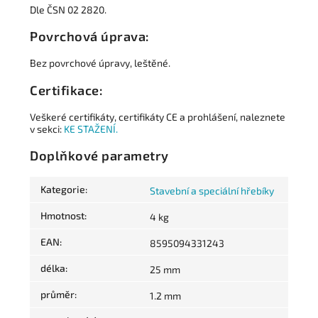
Dle ČSN 02 2820.
Povrchová úprava:
Bez povrchové úpravy, leštěné.
Certifikace:
Veškeré certifikáty, certifikáty CE a prohlášení, naleznete
v sekci:
KE STAŽENÍ.
Doplňkové parametry
Kategorie
:
Stavební a speciální hřebíky
Hmotnost
:
4 kg
EAN
:
8595094331243
délka
:
25 mm
průměr
:
1.2 mm