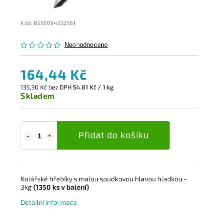
Kód:
8595094332561
Neohodnoceno
164,44 Kč
135,90 Kč bez DPH
54,81 Kč / 1 kg
Skladem
Přidat do košíku
Kolářské hřebíky s malou soudkovou
hlavou hladkou
-
3kg
(1350
ks
v balení)
Detailní informace