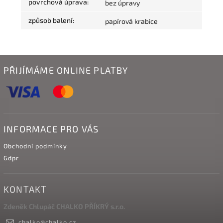
povrchová úprava
:
bez úpravy
způsob balení
:
papírová krabice
PŘIJÍMÁME ONLINE PLATBY
INFORMACE PRO VÁS
Obchodní podmínky
Gdpr
KONTAKT
Zdeněk Chlupáč CHALKO PŘÍKRÝ s.r.o.
chalko
@
chalko.cz