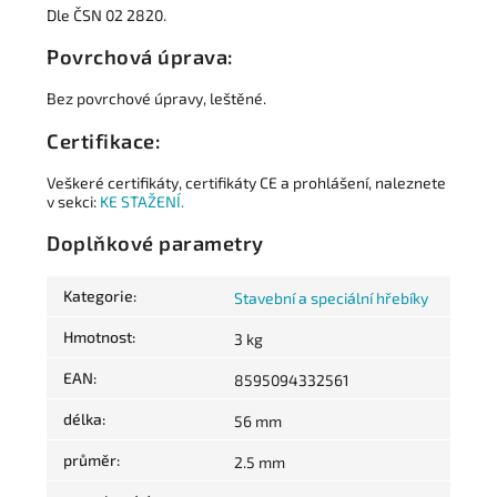
Dle ČSN 02 2820.
Povrchová úprava:
Bez povrchové úpravy, leštěné.
Certifikace:
Veškeré certifikáty, certifikáty CE a prohlášení, naleznete
v sekci:
KE STAŽENÍ.
Doplňkové parametry
Kategorie
:
Stavební a speciální hřebíky
Hmotnost
:
3 kg
EAN
:
8595094332561
délka
:
56 mm
průměr
:
2.5 mm