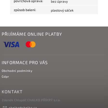
povrchová úprava
:
bez úpravy
způsob balení
:
plastový sáček
PŘIJÍMÁME ONLINE PLATBY
INFORMACE PRO VÁS
Obchodní podmínky
Gdpr
KONTAKT
Zdeněk Chlupáč CHALKO PŘÍKRÝ s.r.o.
chalko
@
chalko.cz