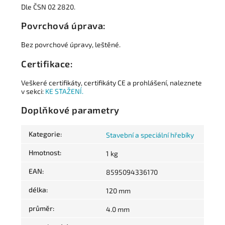
Dle ČSN 02 2820.
Povrchová úprava:
Bez povrchové úpravy, leštěné.
Certifikace:
Veškeré certifikáty, certifikáty CE a prohlášení, naleznete
v sekci:
KE STAŽENÍ.
Doplňkové parametry
Kategorie
:
Stavební a speciální hřebíky
Hmotnost
:
1 kg
EAN
:
8595094336170
délka
:
120 mm
průměr
:
4.0 mm