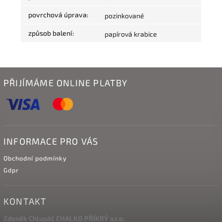
povrchová úprava
:
pozinkované
způsob balení
:
papírová krabice
PŘIJÍMÁME ONLINE PLATBY
INFORMACE PRO VÁS
Obchodní podmínky
Gdpr
KONTAKT
Zdeněk Chlupáč CHALKO PŘÍKRÝ s.r.o.