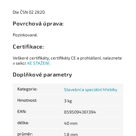
Dle ČSN 02 2820.
Povrchová úprava:
Pozinkované.
Certifikace:
Veškeré certifikáty, certifikáty CE a prohlášení, naleznete
v sekci:
KE STAŽENÍ.
Doplňkové parametry
Kategorie
:
Stavební a speciální hřebíky
Hmotnost
:
3 kg
EAN
:
8595094361394
délka
:
40 mm
průměr
:
1.8 mm