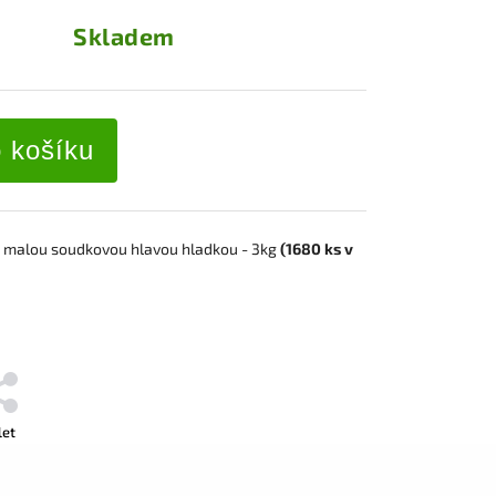
Skladem
o košíku
s malou soudkovou
hlavou hladkou
- 3kg
(1680
ks
v
let