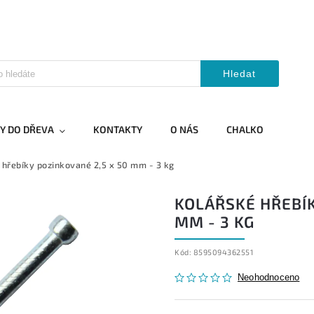
Hledat
Y DO DŘEVA
KONTAKTY
O NÁS
CHALKO
 hřebíky pozinkované 2,5 x 50 mm - 3 kg
KOLÁŘSKÉ HŘEBÍK
MM - 3 KG
Kód:
8595094362551
Neohodnoceno