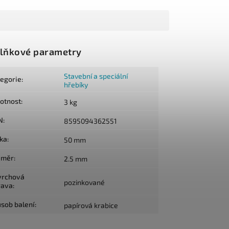
lňkové parametry
Stavební a speciální
tegorie
:
hřebíky
otnost
:
3 kg
N
:
8595094362551
lka
:
50 mm
ůměr
:
2.5 mm
vrchová
pozinkované
rava
:
sob balení
:
papírová krabice