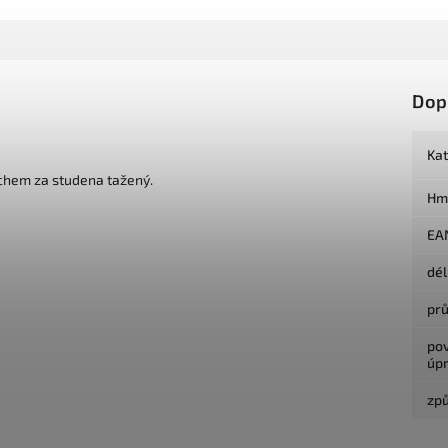
Dop
Ka
chem za studena tažený.
Hm
EA
dé
pr
po
úp
způ