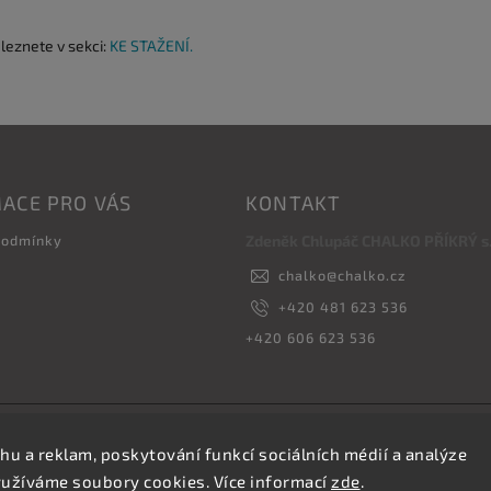
aleznete v sekci:
KE STAŽENÍ.
ACE PRO VÁS
KONTAKT
podmínky
Zdeněk Chlupáč CHALKO PŘÍKRÝ s.r
chalko
@
chalko.cz
+420 481 623 536
+420 606 623 536
Copyright 2026
Vyrábíme hřebíky
. Všechna práva vyhrazena.
hu a reklam, poskytování funkcí sociálních médií a analýze
Upravit nastavení cookies
yužíváme soubory cookies. Více informací
zde
.