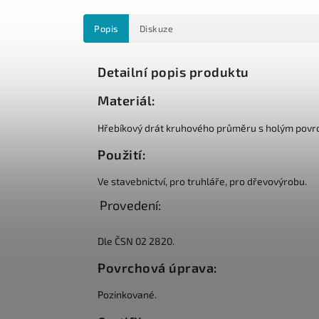
Popis
Diskuze
Detailní popis produktu
Materiál:
Hřebíkový drát kruhového průměru s holým povr
Použití:
Ve stavebnictví, pro truhláře, pro dřevovýrobu.
Provedení:
Dle ČSN 02 2820.
Povrchová úprava:
Pozinkované.