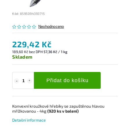
Kód:
8595094393715
Neohodnoceno
229,42 Kč
189,60 Kč bez DPH
57,36 Kč / 1 kg
Skladem
Přidat do košíku
Konvexní kroužkové hřebíky s
e zapuštěnou hlavou
mřížkovanou
- 4kg
(920
ks
v balení)
Detailní informace