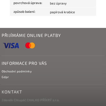
povrchová úprava
:
bez úpravy
způsob balení
:
papírová krabice
PŘIJÍMÁME ONLINE PLATBY
INFORMACE PRO VÁS
Obchodní podmínky
Gdpr
KONTAKT
Zdeněk Chlupáč CHALKO PŘÍKRÝ s.r.o.