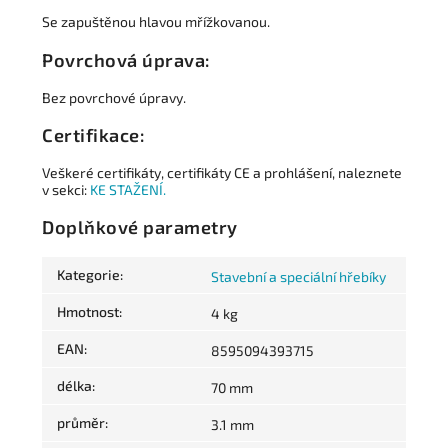
Se zapuštěnou hlavou mřížkovanou.
Povrchová úprava:
Bez povrchové úpravy.
Certifikace:
Veškeré certifikáty, certifikáty CE a prohlášení, naleznete
v sekci:
KE STAŽENÍ.
Doplňkové parametry
Kategorie
:
Stavební a speciální hřebíky
Hmotnost
:
4 kg
EAN
:
8595094393715
délka
:
70 mm
průměr
:
3.1 mm