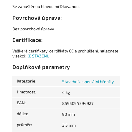
Se zapuštěnou hlavou mřížkovanou.
Povrchová úprava:
Bez povrchové úpravy.
Certifikace:
Veškeré certifikáty, certifikáty CE a prohlášení, naleznete
v sekci:
KE STAŽENÍ.
Doplňkové parametry
Kategorie
:
Stavební a speciální hřebíky
Hmotnost
:
4 kg
EAN
:
8595094394927
délka
:
90 mm
průměr
:
3.5 mm