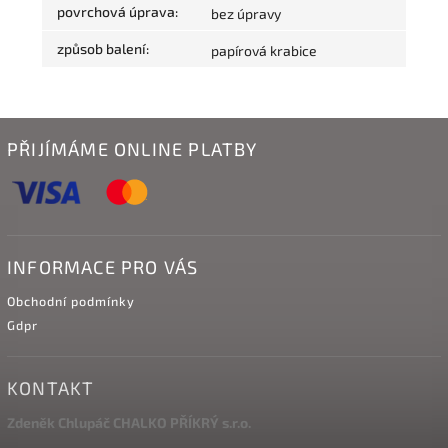
povrchová úprava
:
bez úpravy
způsob balení
:
papírová krabice
PŘIJÍMÁME ONLINE PLATBY
INFORMACE PRO VÁS
Obchodní podmínky
Gdpr
KONTAKT
Zdeněk Chlupáč CHALKO PŘÍKRÝ s.r.o.