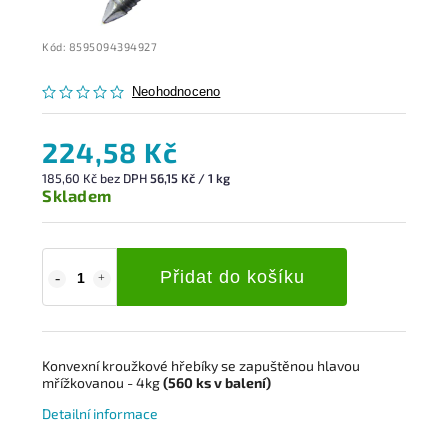
Kód:
8595094394927
Neohodnoceno
224,58 Kč
185,60 Kč bez DPH
56,15 Kč / 1 kg
Skladem
Přidat do košíku
Konvexní kroužkové hřebíky s
e zapuštěnou hlavou
mřížkovanou
- 4kg
(560
ks
v balení)
Detailní informace