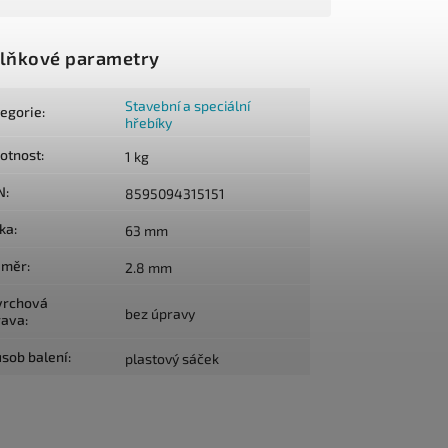
lňkové parametry
Stavební a speciální
tegorie
:
hřebíky
otnost
:
1 kg
N
:
8595094315151
lka
:
63 mm
ůměr
:
2.8 mm
vrchová
bez úpravy
rava
:
sob balení
:
plastový sáček