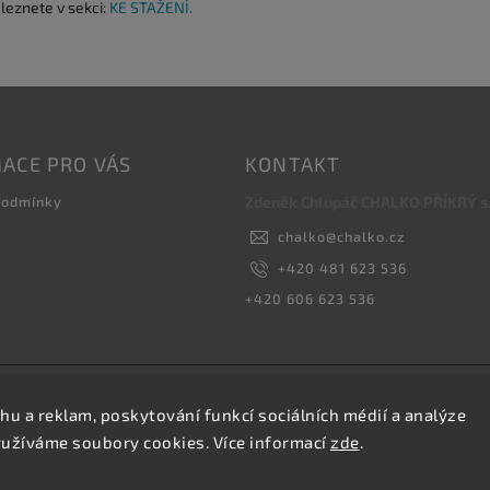
aleznete v sekci:
KE STAŽENÍ.
ACE PRO VÁS
KONTAKT
podmínky
Zdeněk Chlupáč CHALKO PŘÍKRÝ s.r
chalko
@
chalko.cz
+420 481 623 536
+420 606 623 536
Copyright 2026
Vyrábíme hřebíky
. Všechna práva vyhrazena.
hu a reklam, poskytování funkcí sociálních médií a analýze
Upravit nastavení cookies
yužíváme soubory cookies. Více informací
zde
.
Vytvořil
Shoptet
| Design
Shoptak.cz.