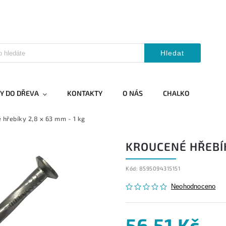
Hledat
Y DO DŘEVA
KONTAKTY
O NÁS
CHALKO
 hřebíky 2,8 x 63 mm - 1 kg
KROUCENÉ HŘEBÍKY
Kód:
8595094315151
Neohodnoceno
56,51 Kč