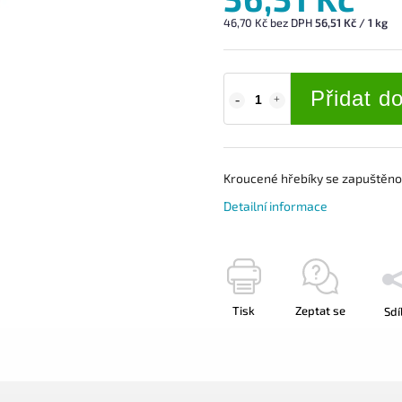
46,70 Kč bez DPH
56,51 Kč / 1 kg
Přidat d
Kroucené hřebíky s
e zapuštěno
Detailní informace
Tisk
Zeptat se
Sdí