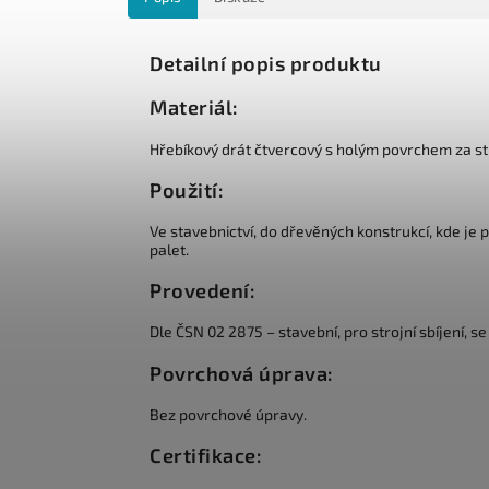
Detailní popis produktu
Materiál:
Hřebíkový drát čtvercový s holým povrchem za s
Použití:
Ve stavebnictví, do dřevěných konstrukcí, kde je
palet.
Provedení:
Dle ČSN 02 2875 – stavební, pro strojní sbíjení,
Povrchová úprava:
Bez povrchové úpravy.
Certifikace: