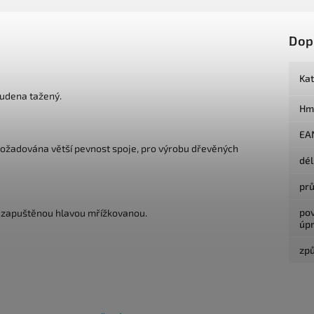
Dop
Ka
tudena tažený.
Hm
EA
 požadována větší pevnost spoje, pro výrobu dřevěných
dé
pr
po
 se zapuštěnou hlavou mřížkovanou.
úp
způ