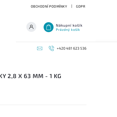
OBCHODNÍ PODMÍNKY
GDPR
Nákupní košík
Prázdný košík
+420 481 623 536
 2,8 X 63 MM - 1 KG