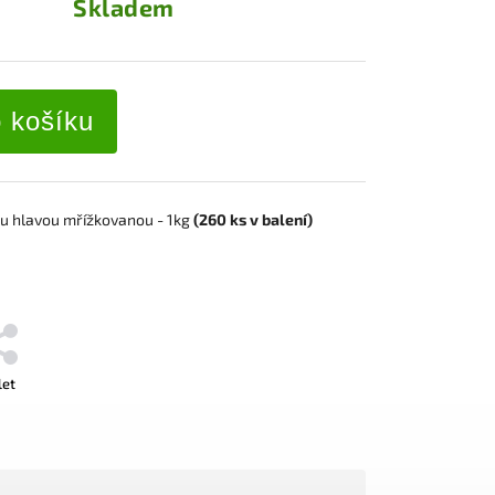
Skladem
o košíku
u hlavou mřížkovanou
- 1kg
(260 ks v balení)
let