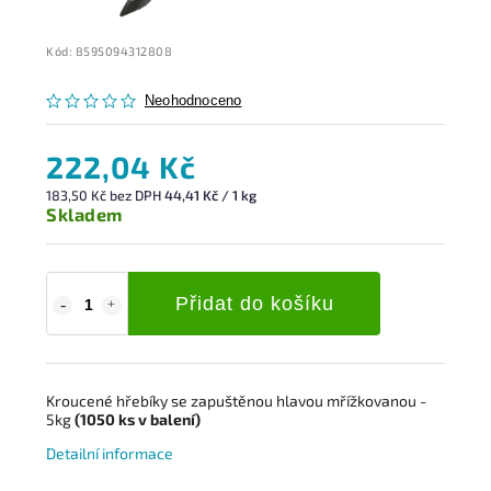
Kód:
8595094312808
Neohodnoceno
222,04 Kč
183,50 Kč bez DPH
44,41 Kč / 1 kg
Skladem
Přidat do košíku
Kroucené hřebíky s
e zapuštěnou hlavou mřížkovanou
-
5kg
(1050 ks v balení)
Detailní informace