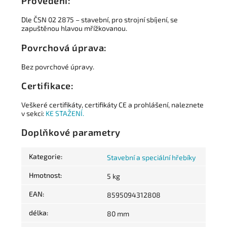
Provedení:
Dle ČSN 02 2875 – stavební, pro strojní sbíjení, se
zapuštěnou hlavou mřížkovanou.
Povrchová úprava:
Bez povrchové úpravy.
Certifikace:
Veškeré certifikáty, certifikáty CE a prohlášení, naleznete
v sekci:
KE STAŽENÍ.
Doplňkové parametry
Kategorie
:
Stavební a speciální hřebíky
Hmotnost
:
5 kg
EAN
:
8595094312808
délka
:
80 mm