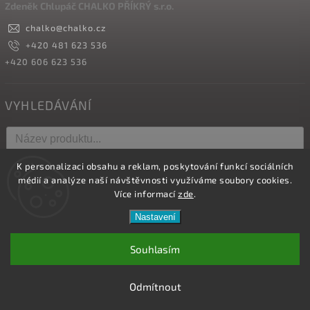
Zdeněk Chlupáč CHALKO PŘÍKRÝ s.r.o.
chalko
@
chalko.cz
+420 481 623 536
+420 606 623 536
VYHLEDÁVÁNÍ
K personalizaci obsahu a reklam, poskytování funkcí sociálních
Hledat
médií a analýze naší návštěvnosti využíváme soubory cookies.
Více informací
zde
.
Nastavení
Copyright 2026
Vyrábíme hřebíky
. Všechna práva vyhrazena.
Upravit nastavení cookies
Souhlasím
Vytvořil
Shoptet
| Design
Shoptak.cz.
Odmítnout