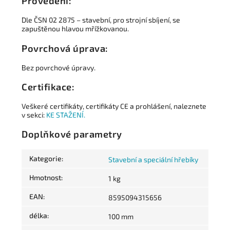
Provedení:
Dle ČSN 02 2875 – stavební, pro strojní sbíjení, se
zapuštěnou hlavou mřížkovanou.
Povrchová úprava:
Bez povrchové úpravy.
Certifikace:
Veškeré certifikáty, certifikáty CE a prohlášení, naleznete
v sekci:
KE STAŽENÍ.
Doplňkové parametry
Kategorie
:
Stavební a speciální hřebíky
Hmotnost
:
1 kg
EAN
:
8595094315656
délka
:
100 mm