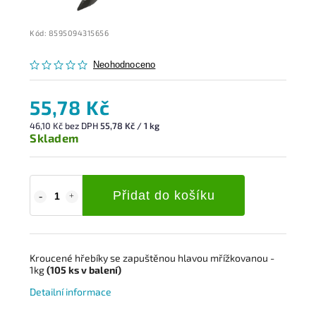
Kód:
8595094315656
Neohodnoceno
55,78 Kč
46,10 Kč bez DPH
55,78 Kč / 1 kg
Skladem
Přidat do košíku
Kroucené hřebíky s
e zapuštěnou hlavou mřížkovanou
-
1kg
(105 ks v balení)
Detailní informace