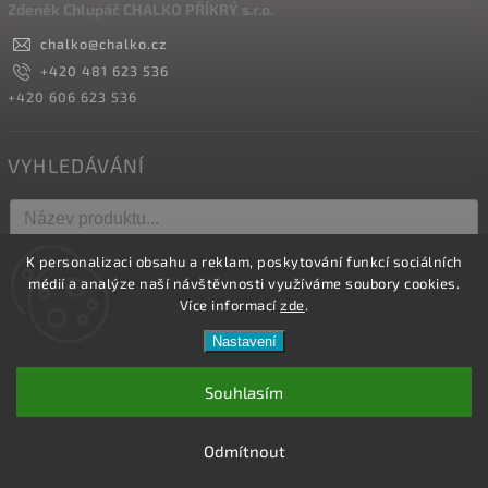
Zdeněk Chlupáč CHALKO PŘÍKRÝ s.r.o.
chalko
@
chalko.cz
+420 481 623 536
+420 606 623 536
VYHLEDÁVÁNÍ
K personalizaci obsahu a reklam, poskytování funkcí sociálních
Hledat
médií a analýze naší návštěvnosti využíváme soubory cookies.
Více informací
zde
.
Nastavení
Copyright 2026
Vyrábíme hřebíky
. Všechna práva vyhrazena.
Upravit nastavení cookies
Souhlasím
Vytvořil
Shoptet
| Design
Shoptak.cz.
Odmítnout