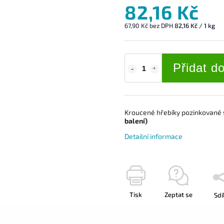
82,16 Kč
67,90 Kč bez DPH
82,16 Kč / 1 kg
Přidat d
Kroucené hřebíky pozinkované 
balení)
Detailní informace
Tisk
Zeptat se
Sdí