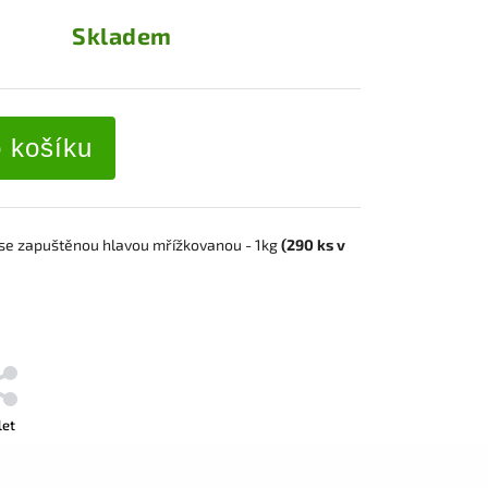
Skladem
o košíku
s
e zapuštěnou hlavou mřížkovanou
- 1kg
(290
ks v
let