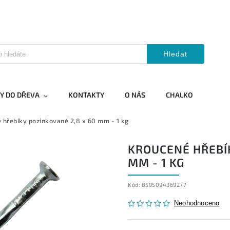
Hledat
Y DO DŘEVA
KONTAKTY
O NÁS
CHALKO
 hřebíky pozinkované 2,8 x 60 mm - 1 kg
KROUCENÉ HŘEBÍK
MM - 1 KG
Kód:
8595094369277
Neohodnoceno