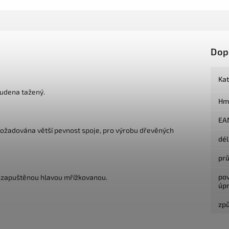
Dop
Ka
tudena tažený.
Hm
EA
 požadována větší pevnost spoje, pro výrobu dřevěných
dé
pr
po
 se zapuštěnou hlavou mřížkovanou.
úp
způ