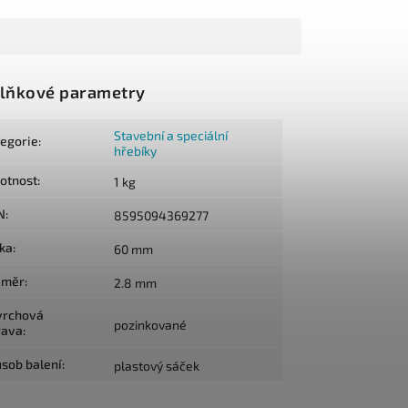
lňkové parametry
Stavební a speciální
tegorie
:
hřebíky
otnost
:
1 kg
N
:
8595094369277
lka
:
60 mm
ůměr
:
2.8 mm
vrchová
pozinkované
rava
:
sob balení
:
plastový sáček