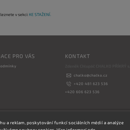
aleznete v sekci:
KE STAŽENÍ.
ACE PRO VÁS
KONTAKT
podmínky
Zdeněk Chlupáč CHALKO PŘÍKRÝ s.r
chalko
@
chalko.cz
+420 481 623 536
+420 606 623 536
Copyright 2026
Vyrábíme hřebíky
. Všechna práva vyhrazena.
hu a reklam, poskytování funkcí sociálních médií a analýze
Upravit nastavení cookies
yužíváme soubory cookies. Více informací
zde
.