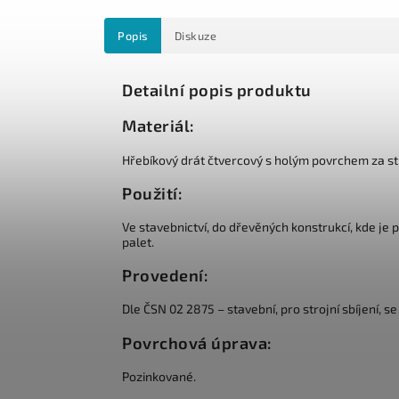
Popis
Diskuze
Detailní popis produktu
Materiál:
Hřebíkový drát čtvercový s holým povrchem za s
Použití:
Ve stavebnictví, do dřevěných konstrukcí, kde je
palet.
Provedení:
Dle ČSN 02 2875 – stavební, pro strojní sbíjení,
Povrchová úprava:
Pozinkované.