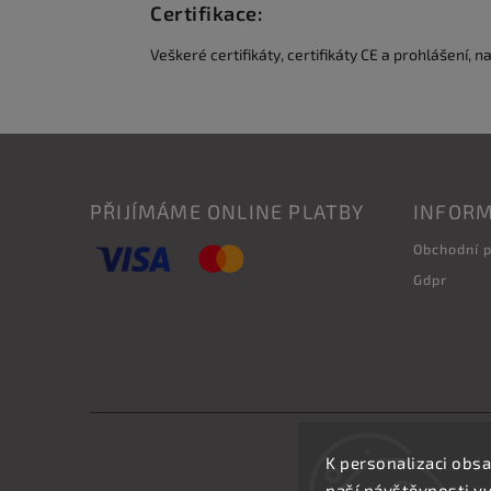
Certifikace:
Veškeré certifikáty, certifikáty CE a prohlášení, n
PŘIJÍMÁME ONLINE PLATBY
INFORM
Obchodní 
Gdpr
K personalizaci obsa
naší návštěvnosti v