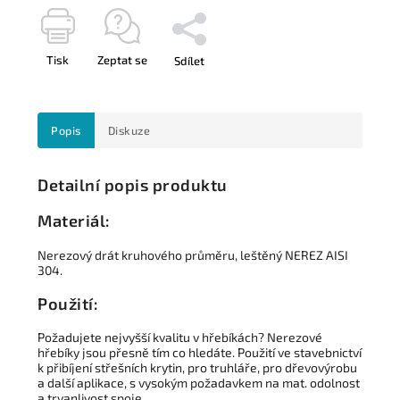
Tisk
Zeptat se
Sdílet
Popis
Diskuze
Detailní popis produktu
Materiál:
Nerezový drát kruhového průměru, leštěný NEREZ AISI
304.
Použití:
Požadujete nejvyšší kvalitu v hřebíkách? Nerezové
hřebíky jsou přesně tím co hledáte. Použití ve stavebnictví
k přibíjení střešních krytin, pro truhláře, pro dřevovýrobu
a další aplikace, s vysokým požadavkem na mat. odolnost
a trvanlivost spoje.