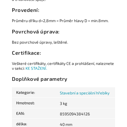
Provedení:
Průměru dříku d=2,8mm = Průměr hlavy D = min.8mm.
Povrchová úprava:
Bez povrchové úpravy, leštěné.
Certifikace:
Veškeré certifikáty, certifikáty CE a prohlášení, naleznete
v sekci:
KE STAŽENÍ.
Doplňkové parametry
Kategorie
:
Stavební a speciální hřebíky
Hmotnost
:
3 kg
EAN
:
8595094384126
délka
:
40 mm