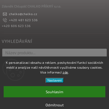
Zdeněk Chlupáč CHALKO PŘÍKRÝ s.r.o.
chalko
@
chalko.cz
+420 481 623 536
+420 606 623 536
VYHLEDÁVÁNÍ
K personalizaci obsahu a reklam, poskytování funkcí sociálních
Hledat
médií a analýze naší návštěvnosti využíváme soubory cookies.
Více informací
zde
.
Nastavení
Copyright 2026
Vyrábíme hřebíky
. Všechna práva vyhrazena.
Upravit nastavení cookies
Souhlasím
Vytvořil
Shoptet
| Design
Shoptak.cz.
Odmítnout