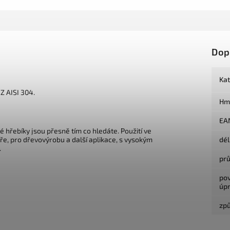
Dop
Ka
Z AISI 304.
Hm
EA
 hřebíky jsou přesně tím co hledáte. Použití ve
láře, pro dřevovýrobu a další aplikace, s vysokým
dé
.
pr
po
úp
způ