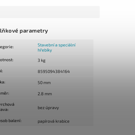
lňkové parametry
Stavební a speciální
tegorie
:
hřebíky
otnost
:
3 kg
N
:
8595094384164
lka
:
50 mm
ůměr
:
2.8 mm
vrchová
bez úpravy
rava
:
sob balení
:
papírová krabice