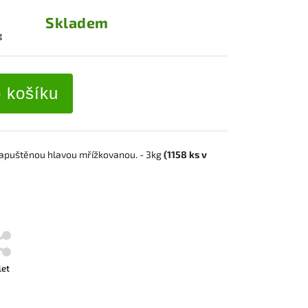
Skladem
g
o košíku
zapuštěnou hlavou mřížkovanou
. - 3kg
(1158
ks
v
let