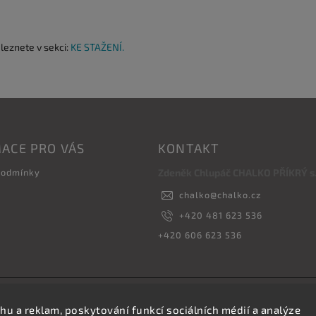
aleznete v sekci:
KE STAŽENÍ.
ACE PRO VÁS
KONTAKT
podmínky
Zdeněk Chlupáč CHALKO PŘÍKRÝ s.r
chalko
@
chalko.cz
+420 481 623 536
+420 606 623 536
Copyright 2026
Vyrábíme hřebíky
. Všechna práva vyhrazena.
hu a reklam, poskytování funkcí sociálních médií a analýze