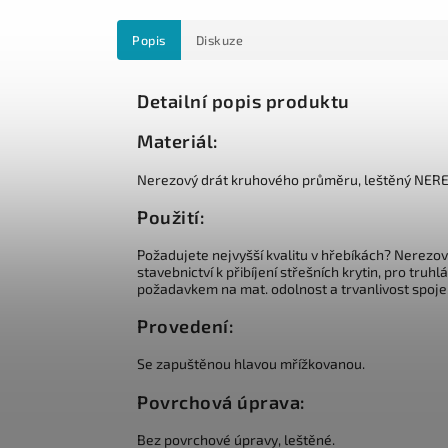
Popis
Diskuze
Detailní popis produktu
Materiál:
Nerezový drát kruhového průměru, leštěný NERE
Použití:
Požadujete nejvyšší kvalitu v hřebíkách? Nerezové
stavebnictví k přibíjení střešních krytin, pro truh
požadavkem na mat. odolnost a trvanlivost spoje
Provedení:
Se zapuštěnou hlavou mřížkovanou
.
Povrchová úprava:
Bez povrchové úpravy, leštěné.