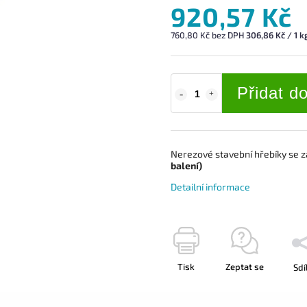
920,57 Kč
760,80 Kč bez DPH
306,86 Kč / 1 k
Přidat d
Nerezové stavební hřebíky s
e 
balení)
Detailní informace
Tisk
Zeptat se
Sdí