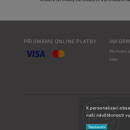
PŘIJÍMÁME ONLINE PLATBY
INFORM
Obchodní 
Gdpr
K personalizaci obsa
naší návštěvnosti v
Nastavení