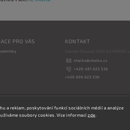
ACE PRO VÁS
KONTAKT
podmínky
Zdeněk Chlupáč CHALKO PŘÍKRÝ s.r
chalko
@
chalko.cz
+420 481 623 536
+420 606 623 536
Copyright 2026
Vyrábíme hřebíky
. Všechna práva vyhrazena.
hu a reklam, poskytování funkcí sociálních médií a analýze
Upravit nastavení cookies
yužíváme soubory cookies. Více informací
zde
.
Vytvořil
Shoptet
| Design
Shoptak.cz.