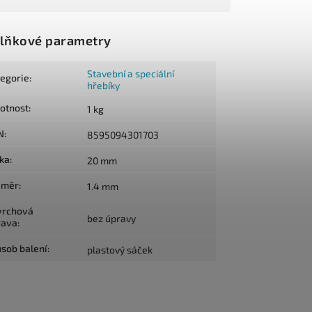
lňkové parametry
Stavební a speciální
tegorie
:
hřebíky
otnost
:
1 kg
N
:
8595094301703
lka
:
20 mm
ůměr
:
1.4 mm
vrchová
bez úpravy
rava
:
sob balení
:
plastový sáček