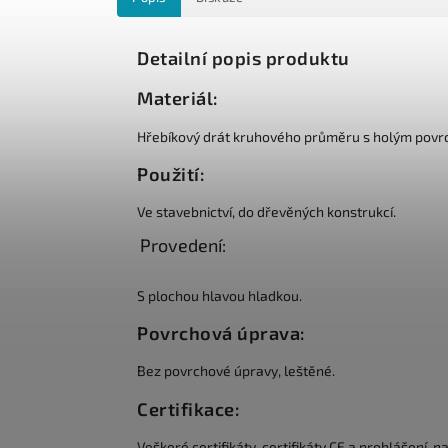
Detailní popis produktu
Materiál:
Hřebíkový drát kruhového průměru s holým povr
Použití:
Ve stavebnictví, do dřevěných konstrukcí.
Provedení:
S plochou hlavou hladkou.
Povrchová úprava:
Bez povrchové úpravy, leštěné.
Certifikace:
Veškeré certifikáty, certifikáty CE a prohlášení, n