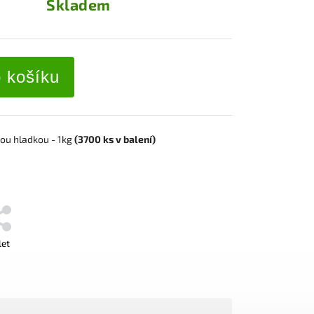
Skladem
o košíku
vou hladkou
- 1kg
(3700
ks
v balení)
let