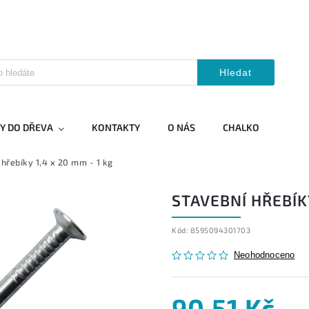
Hledat
Y DO DŘEVA
KONTAKTY
O NÁS
CHALKO
 hřebíky 1,4 x 20 mm - 1 kg
STAVEBNÍ HŘEBÍKY
Kód:
8595094301703
Neohodnoceno
90,51 Kč