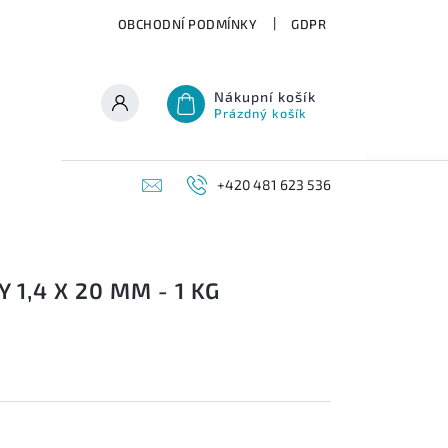
OBCHODNÍ PODMÍNKY
GDPR
Nákupní košík
Prázdný košík
+420 481 623 536
 1,4 X 20 MM - 1 KG