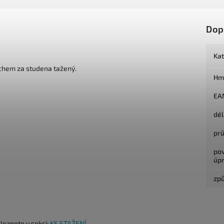
Dop
Ka
chem za studena tažený.
Hm
EA
dé
pr
po
úp
způ
aleznete v sekci:
KE STAŽENÍ.