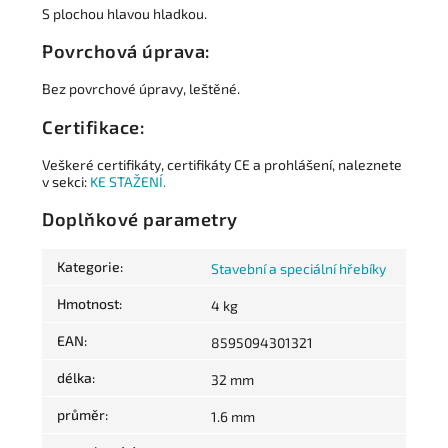
S plochou hlavou hladkou.
Povrchová úprava:
Bez povrchové úpravy, leštěné.
Certifikace:
Veškeré certifikáty, certifikáty CE a prohlášení, naleznete
v sekci:
KE STAŽENÍ.
Doplňkové parametry
Kategorie
:
Stavební a speciální hřebíky
Hmotnost
:
4 kg
EAN
:
8595094301321
délka
:
32 mm
průměr
:
1.6 mm