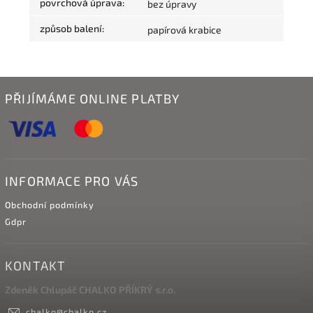
povrchová úprava
:
bez úpravy
způsob balení
:
papírová krabice
PŘIJÍMÁME ONLINE PLATBY
INFORMACE PRO VÁS
Obchodní podmínky
Gdpr
KONTAKT
Zdeněk Chlupáč CHALKO PŘÍKRÝ s.r.o.
chalko
@
chalko.cz