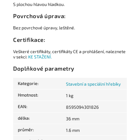
S plochou hlavou hladkou.
Povrchová úprava:
Bez povrchové úpravy, leštěné.
Certifikace:
Veškeré certifikáty, certifikáty CE a prohlášení, naleznete
v sekci:
KE STAŽENÍ.
Doplňkové parametry
Kategorie
:
Stavební a speciální hřebíky
Hmotnost
:
1 kg
EAN
:
8595094301826
délka
:
36 mm
průměr
:
1.6 mm