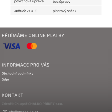
povrchová úprava
:
bez úpravy
způsob balení
:
plastový sáček
PŘIJÍMÁME ONLINE PLATBY
INFORMACE PRO VÁS
Obchodní podmínky
Gdpr
KONTAKT
Zdeněk Chlupáč CHALKO PŘÍKRÝ s.r.o.
chalko
@
chalko.cz