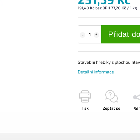
191,40 Kč bez DPH
77,20 Kč / 1 kg
Přidat d
Stavební hřebíky s
plochou hla
Detailní informace
Tisk
Zeptat se
Sdí