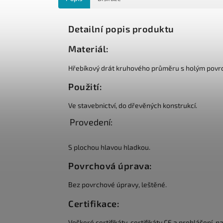
Detailní popis produktu
Materiál:
Hřebíkový drát kruhového průměru s holým povr
Použití:
Ve stavebnictví, do dřevěných konstrukcí.
Provedení:
S plochou hlavou hladkou.
Povrchová úprava:
Bez povrchové úpravy, leštěné.
Certifikace:
Veškeré certifikáty, certifikáty CE a prohlášení, n