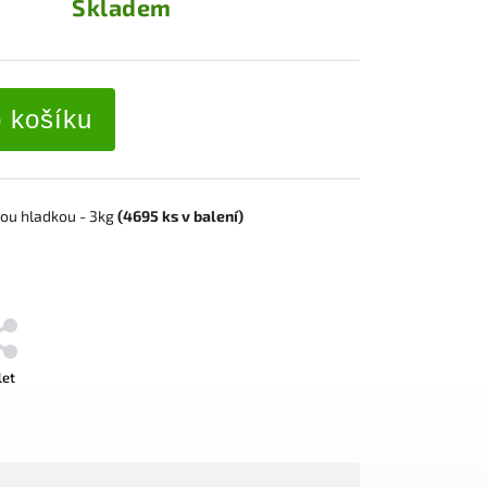
Skladem
o košíku
vou hladkou
- 3kg
(4695
ks
v balení)
let