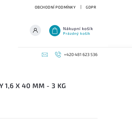
OBCHODNÍ PODMÍNKY
GDPR
Nákupní košík
Prázdný košík
+420 481 623 536
 1,6 X 40 MM - 3 KG