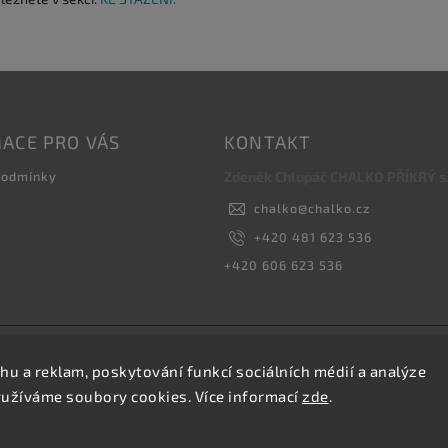
ACE PRO VÁS
KONTAKT
podmínky
Zdeněk Chlupáč CHALKO PŘÍKRÝ s.r
chalko
@
chalko.cz
+420 481 623 536
+420 606 623 536
Copyright 2026
Vyrábíme hřebíky
. Všechna práva vyhrazena.
hu a reklam, poskytování funkcí sociálních médií a analýze
Upravit nastavení cookies
yužíváme soubory cookies. Více informací
zde
.
Vytvořil
Shoptet
| Design
Shoptak.cz.