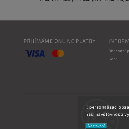
PŘIJÍMÁME ONLINE PLATBY
INFORM
Obchodní 
Gdpr
K personalizaci obsa
naší návštěvnosti v
Nastavení