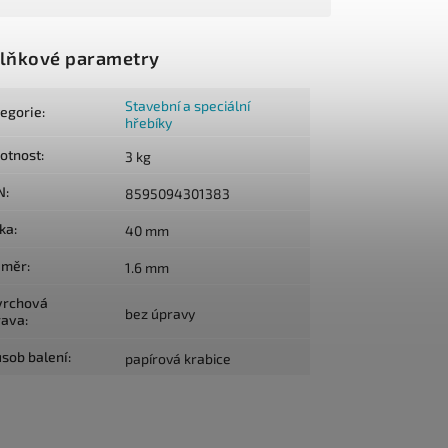
lňkové parametry
Stavební a speciální
tegorie
:
hřebíky
otnost
:
3 kg
N
:
8595094301383
lka
:
40 mm
ůměr
:
1.6 mm
vrchová
bez úpravy
rava
:
sob balení
:
papírová krabice