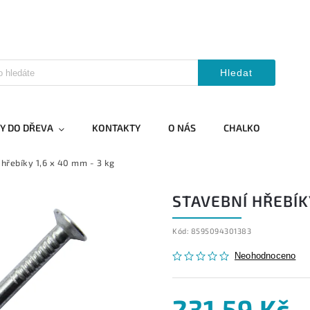
Hledat
Y DO DŘEVA
KONTAKTY
O NÁS
CHALKO
 hřebíky 1,6 x 40 mm - 3 kg
STAVEBNÍ HŘEBÍKY
Kód:
8595094301383
Neohodnoceno
231,59 Kč