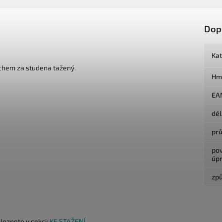
Dop
Ka
chem za studena tažený.
Hm
EA
dé
pr
po
úp
způ
aleznete v sekci:
KE STAŽENÍ.