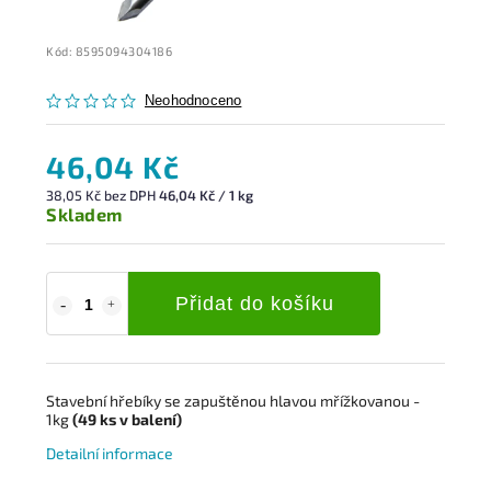
Kód:
8595094304186
Neohodnoceno
46,04 Kč
38,05 Kč bez DPH
46,04 Kč / 1 kg
Skladem
Přidat do košíku
Stavební hřebíky s
e zapuštěnou hlavou mřížkovanou
-
1kg
(49
ks
v balení)
Detailní informace