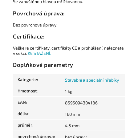
Se zapuštěnou hlavou mřížkovanou.
Povrchová úprava:
Bez povrchové úpravy.
Certifikace:
Veškeré certifikáty, certifikáty CE a prohlášení, naleznete
v sekci:
KE STAŽENÍ.
Doplňkové parametry
Kategorie
:
Stavební a speciální hřebíky
Hmotnost
:
1 kg
EAN
:
8595094304186
délka
:
160 mm
průměr
:
4.5 mm
povrchová úprava
:
bez úpravy