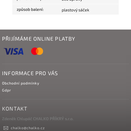
způsob balení
:
plastový sáček
PŘIJÍMÁME ONLINE PLATBY
INFORMACE PRO VÁS
Obchodní podmínky
Gdpr
KONTAKT
Zdeněk Chlupáč CHALKO PŘÍKRÝ s.r.o.
chalko
@
chalko.cz