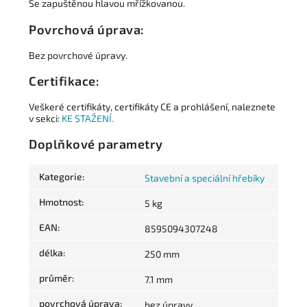
Se zapuštěnou hlavou mřížkovanou.
Povrchová úprava:
Bez povrchové úpravy.
Certifikace:
Veškeré certifikáty, certifikáty CE a prohlášení, naleznete
v sekci:
KE STAŽENÍ.
Doplňkové parametry
Kategorie
:
Stavební a speciální hřebíky
Hmotnost
:
5 kg
EAN
:
8595094307248
délka
:
250 mm
průměr
:
7.1 mm
povrchová úprava
:
bez úpravy