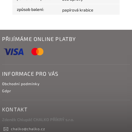
způsob balení
:
papírová krabice
PŘIJÍMÁME ONLINE PLATBY
INFORMACE PRO VÁS
Obchodní podmínky
Gdpr
KONTAKT
Zdeněk Chlupáč CHALKO PŘÍKRÝ s.r.o.
chalko
@
chalko.cz