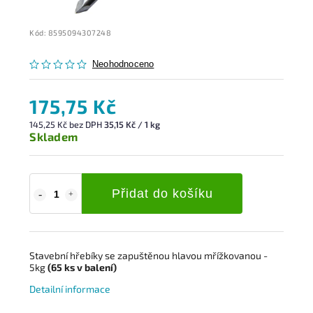
Kód:
8595094307248
Neohodnoceno
175,75 Kč
145,25 Kč bez DPH
35,15 Kč / 1 kg
Skladem
Přidat do košíku
Stavební hřebíky s
e zapuštěnou hlavou mřížkovanou
-
5kg
(65
ks
v balení)
Detailní informace