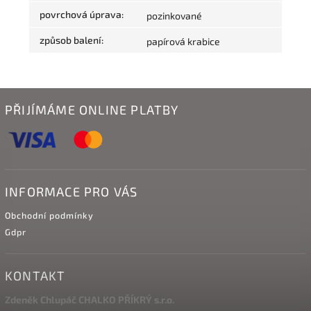
povrchová úprava
:
pozinkované
způsob balení
:
papírová krabice
PŘIJÍMÁME ONLINE PLATBY
INFORMACE PRO VÁS
Obchodní podmínky
Gdpr
KONTAKT
Zdeněk Chlupáč CHALKO PŘÍKRÝ s.r.o.