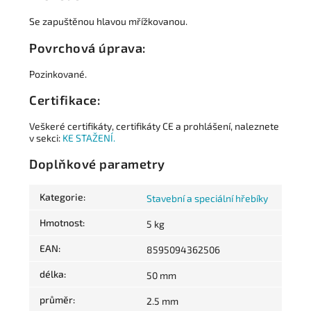
Se zapuštěnou hlavou mřížkovanou.
Povrchová úprava:
Pozinkované.
Certifikace:
Veškeré certifikáty, certifikáty CE a prohlášení, naleznete
v sekci:
KE STAŽENÍ.
Doplňkové parametry
Kategorie
:
Stavební a speciální hřebíky
Hmotnost
:
5 kg
EAN
:
8595094362506
délka
:
50 mm
průměr
:
2.5 mm