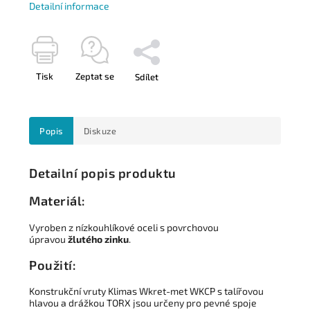
Detailní informace
Tisk
Zeptat se
Sdílet
Popis
Diskuze
Detailní popis produktu
Materiál:
Vyroben z nízkouhlíkové oceli s povrchovou
úpravou
žlutého zinku
.
Použití:
Konstrukční vruty Klimas Wkret-met WKCP s talířovou
hlavou a drážkou TORX jsou určeny pro pevné spoje