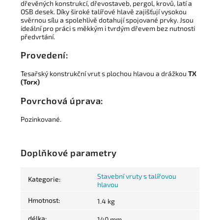
dřevěných konstrukcí, dřevostaveb, pergol, krovů, latí a
OSB desek. Díky široké talířové hlavě zajišťují vysokou
svěrnou sílu a spolehlivě dotahují spojované prvky. Jsou
ideální pro práci s měkkým i tvrdým dřevem bez nutnosti
předvrtání.
Provedení:
Tesařský konstrukční vrut s plochou hlavou a drážkou
TX
(Torx)
Povrchová úprava:
Pozinkované.
Doplňkové parametry
Stavební vruty s talířovou
Kategorie
:
hlavou
Hmotnost
:
1.4 kg
délka
:
140 mm