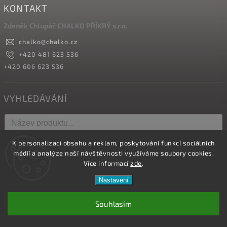
KONTAKT
Zdeněk Chlupáč CHALKO PŘÍKRÝ s.r.o.
chalko
@
chalko.cz
+420 481 623 536
+420 606 623 536
VYHLEDÁVÁNÍ
K personalizaci obsahu a reklam, poskytování funkcí sociálních
Hledat
médií a analýze naší návštěvnosti využíváme soubory cookies.
Více informací
zde
.
Nastavení
Copyright 2026
Vyrábíme hřebíky
. Všechna práva vyhrazena.
Upravit nastavení cookies
Souhlasím
Vytvořil
Shoptet
| Design
Shoptak.cz.