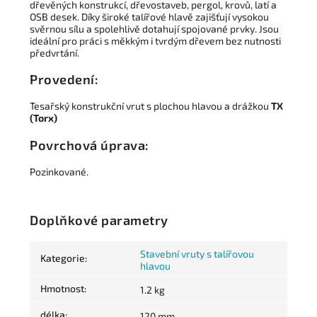
dřevěných konstrukcí, dřevostaveb, pergol, krovů, latí a
OSB desek. Díky široké talířové hlavě zajišťují vysokou
svěrnou sílu a spolehlivě dotahují spojované prvky. Jsou
ideální pro práci s měkkým i tvrdým dřevem bez nutnosti
předvrtání.
Provedení:
Tesařský konstrukční vrut s plochou hlavou a drážkou
TX
(Torx)
Povrchová úprava:
Pozinkované.
Doplňkové parametry
Stavební vruty s talířovou
Kategorie
:
hlavou
Hmotnost
:
1.2 kg
délka
:
120 mm