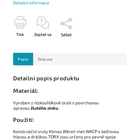
Detailní informace
Tisk
Zeptat se
Sdílet
Popis
Diskuze
Detailní popis produktu
Materiál:
Vyroben z nízkouhlíkové oceli s povrchovou
úpravou
žlutého zinku
.
Použití:
Konstrukční vruty Klimas Wkret-met WKCP s talířovou
hlavou a drážkou TORX jsou určeny pro pevné spoje