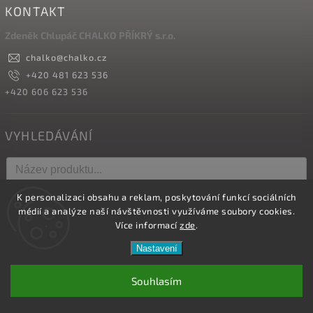
KONTAKT
Zdeněk Chlupáč CHALKO PŘÍKRÝ s.r.o.
chalko
@
chalko.cz
+420 481 623 536
+420 606 623 536
VYHLEDÁVÁNÍ
K personalizaci obsahu a reklam, poskytování funkcí sociálních
Hledat
médií a analýze naší návštěvnosti využíváme soubory cookies.
Více informací
zde
.
Nastavení
Copyright 2026
Vyrábíme hřebíky
. Všechna práva vyhrazena.
Upravit nastavení cookies
Souhlasím
Vytvořil
Shoptet
| Design
Shoptak.cz.