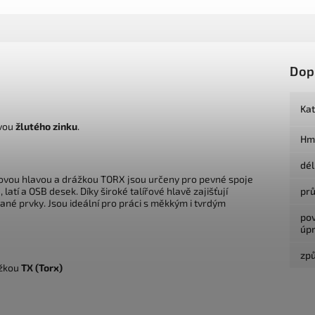
Dop
Ka
avou
žlutého zinku
.
Hm
dé
řovou hlavou a drážkou TORX jsou určeny pro pevné spoje
latí a OSB desek. Díky široké talířové hlavě zajišťují
pr
ané prvky. Jsou ideální pro práci s měkkým i tvrdým
po
úp
způ
ážkou
TX (Torx)