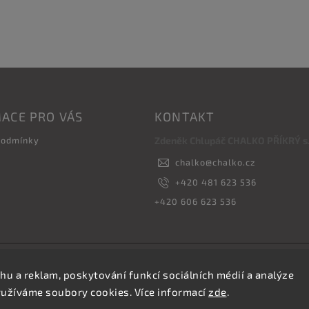
ACE PRO VÁS
KONTAKT
podmínky
Zdeněk Chlupáč CHALKO PŘÍKRÝ s.r
chalko
@
chalko.cz
+420 481 623 536
+420 606 623 536
Copyright 2026
Vyrábíme hřebíky
. Všechna práva vyhrazena.
hu a reklam, poskytování funkcí sociálních médií a analýze
Upravit nastavení cookies
yužíváme soubory cookies. Více informací
zde
.
Vytvořil
Shoptet
| Design
Shoptak.cz.