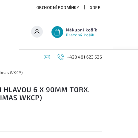
OBCHODNÍ PODMÍNKY
GDPR
Nákupní košík
Prázdný košík
+420 481 623 536
Klimas WKCP)
U HLAVOU 6 X 90MM TORX,
LIMAS WKCP)