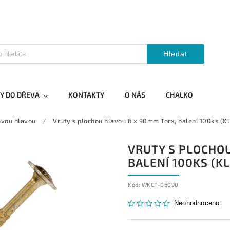
Hledat
Y DO DŘEVA
KONTAKTY
O NÁS
CHALKO
řovou hlavou
/
Vruty s plochou hlavou 6 x 90mm Torx, balení 100ks (
VRUTY S PLOCHO
BALENÍ 100KS (K
Kód:
WKCP-06090
Neohodnoceno