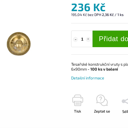
236 Kč
195,04 Kč bez DPH
2,36 Kč / 1 ks
Přidat d
Tesařské konstrukční vruty s p
6x90mm
- 100 ks v balení
Detailní informace
Tisk
Zeptat se
Sdí