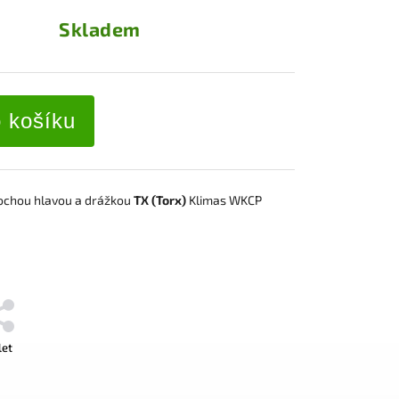
Skladem
o košíku
lochou hlavou a drážkou
TX (Torx)
Klimas WKCP
let