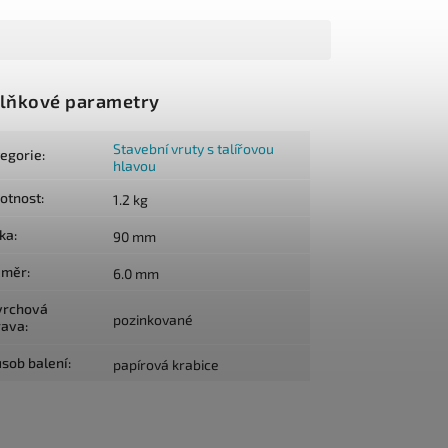
lňkové parametry
Stavební vruty s talířovou
tegorie
:
hlavou
otnost
:
1.2 kg
lka
:
90 mm
ůměr
:
6.0 mm
vrchová
pozinkované
rava
:
sob balení
:
papírová krabice