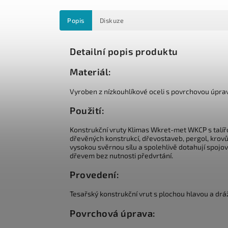
Popis
Diskuze
Detailní popis produktu
Materiál:
Vyroben z nízkouhlíkové oceli s povrchovou úpr
Použití:
Konstrukční vruty Klimas Wkret-met WKCP s talí
dřevěných konstrukcí, dřevostaveb, pergol, krovů, 
vysokou svěrnou sílu a spolehlivě dotahují spojov
dřevem bez nutnosti předvrtání.
Provedení:
Tesařský konstrukční vrut s plochou hlavou a dr
Povrchová úprava: