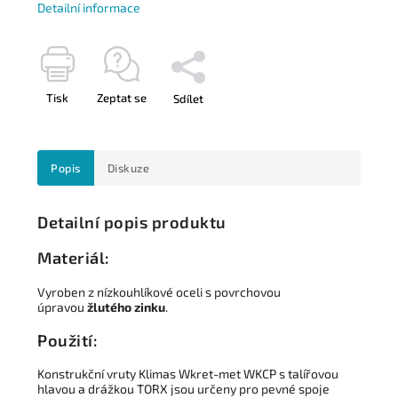
Detailní informace
Tisk
Zeptat se
Sdílet
Popis
Diskuze
Detailní popis produktu
Materiál:
Vyroben z nízkouhlíkové oceli s povrchovou
úpravou
žlutého zinku
.
Použití:
Konstrukční vruty Klimas Wkret-met WKCP s talířovou
hlavou a drážkou TORX jsou určeny pro pevné spoje