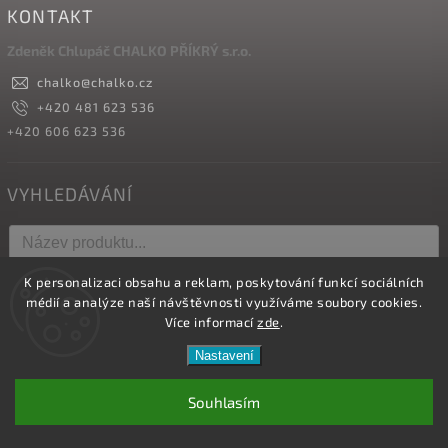
KONTAKT
Zdeněk Chlupáč CHALKO PŘÍKRÝ s.r.o.
chalko
@
chalko.cz
+420 481 623 536
+420 606 623 536
VYHLEDÁVÁNÍ
K personalizaci obsahu a reklam, poskytování funkcí sociálních
Hledat
médií a analýze naší návštěvnosti využíváme soubory cookies.
Více informací
zde
.
Nastavení
Copyright 2026
Vyrábíme hřebíky
. Všechna práva vyhrazena.
Upravit nastavení cookies
Souhlasím
Vytvořil
Shoptet
| Design
Shoptak.cz.