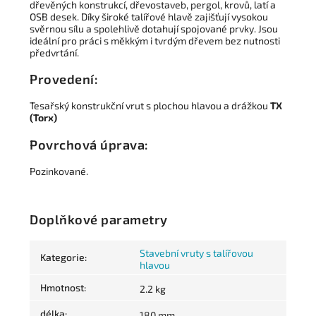
dřevěných konstrukcí, dřevostaveb, pergol, krovů, latí a
OSB desek. Díky široké talířové hlavě zajišťují vysokou
svěrnou sílu a spolehlivě dotahují spojované prvky. Jsou
ideální pro práci s měkkým i tvrdým dřevem bez nutnosti
předvrtání.
Provedení:
Tesařský konstrukční vrut s plochou hlavou a drážkou
TX
(Torx)
Povrchová úprava:
Pozinkované.
Doplňkové parametry
Stavební vruty s talířovou
Kategorie
:
hlavou
Hmotnost
:
2.2 kg
délka
:
180 mm