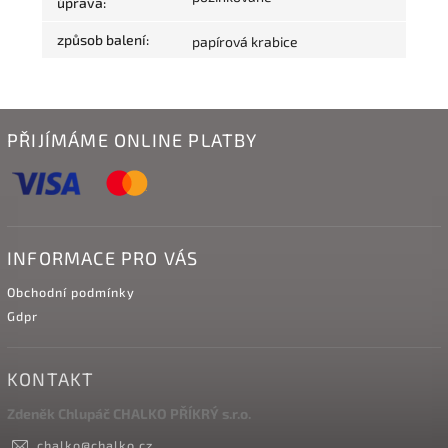
úprava
:
způsob balení
:
papírová krabice
PŘIJÍMÁME ONLINE PLATBY
INFORMACE PRO VÁS
Obchodní podmínky
Gdpr
KONTAKT
Zdeněk Chlupáč CHALKO PŘÍKRÝ s.r.o.
chalko
@
chalko.cz