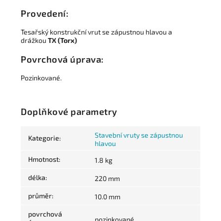
Provedení:
Tesařský konstrukční vrut se zápustnou hlavou a
drážkou
TX (Torx)
Povrchová úprava:
Pozinkované.
Doplňkové parametry
Stavební vruty se zápustnou
Kategorie
:
hlavou
Hmotnost
:
1.8 kg
délka
:
220 mm
průměr
:
10.0 mm
povrchová
pozinkované