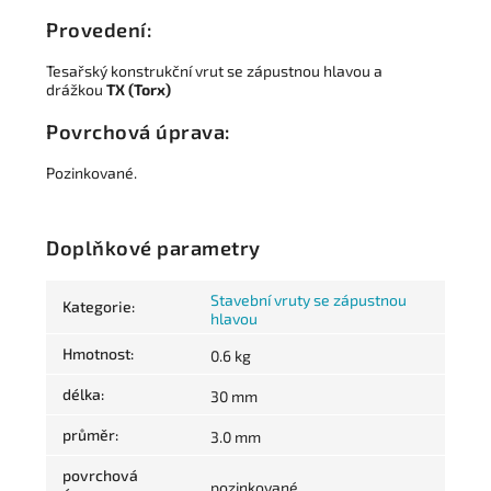
Provedení:
Tesařský konstrukční vrut se zápustnou hlavou a
drážkou
TX (Torx)
Povrchová úprava:
Pozinkované.
Doplňkové parametry
Stavební vruty se zápustnou
Kategorie
:
hlavou
Hmotnost
:
0.6 kg
délka
:
30 mm
průměr
:
3.0 mm
povrchová
pozinkované