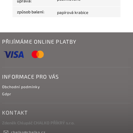
úprava
:
způsob balení
:
papírová krabice
PŘIJÍMÁME ONLINE PLATBY
INFORMACE PRO VÁS
Obchodní podmínky
Gdpr
KONTAKT
Zdeněk Chlupáč CHALKO PŘÍKRÝ s.r.o.
chalko
@
chalko.cz