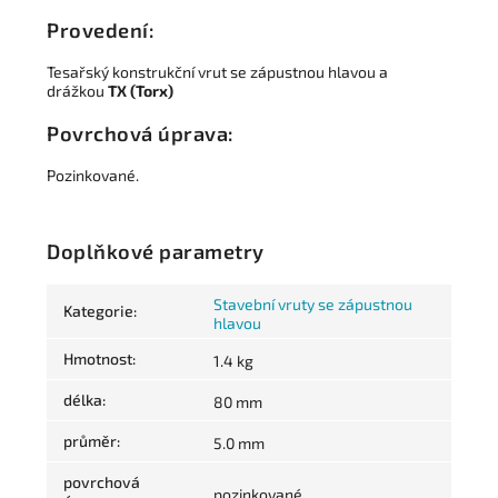
Provedení:
Tesařský konstrukční vrut se zápustnou hlavou a
drážkou
TX (Torx)
Povrchová úprava:
Pozinkované.
Doplňkové parametry
Stavební vruty se zápustnou
Kategorie
:
hlavou
Hmotnost
:
1.4 kg
délka
:
80 mm
průměr
:
5.0 mm
povrchová
pozinkované