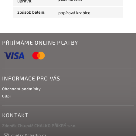
úprava
:
způsob balení
:
papírová krabice
PŘIJÍMÁME ONLINE PLATBY
INFORMACE PRO VÁS
Obchodní podmínky
Gdpr
KONTAKT
Zdeněk Chlupáč CHALKO PŘÍKRÝ s.r.o.
chalko
@
chalko.cz