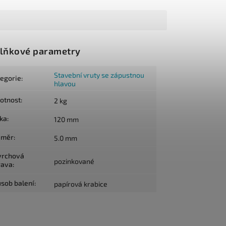
lňkové parametry
Stavební vruty se zápustnou
tegorie
:
hlavou
otnost
:
2 kg
lka
:
120 mm
ůměr
:
5.0 mm
vrchová
pozinkované
rava
:
sob balení
:
papírová krabice