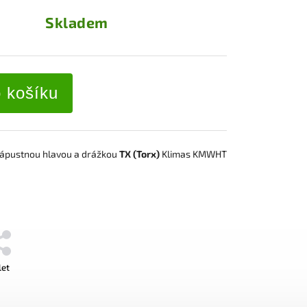
Skladem
o košíku
 zápustnou hlavou a drážkou
TX (Torx)
Klimas KMWHT
let