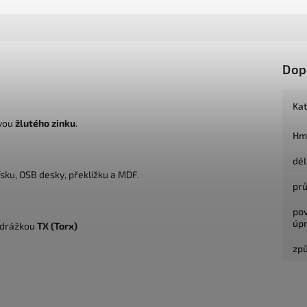
Dop
Ka
avou
žlutého zinku
.
Hm
dé
sku, OSB desky, překližku a MDF.
pr
po
úp
a drážkou
TX (Torx)
způ