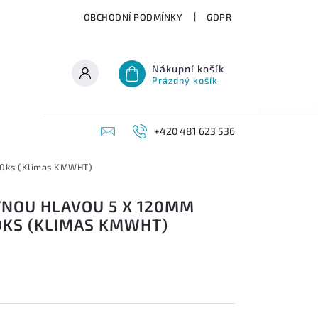
OBCHODNÍ PODMÍNKY
GDPR
Nákupní košík
Prázdný košík
+420 481 623 536
200ks (Klimas KMWHT)
TNOU HLAVOU 5 X 120MM
0KS (KLIMAS KMWHT)