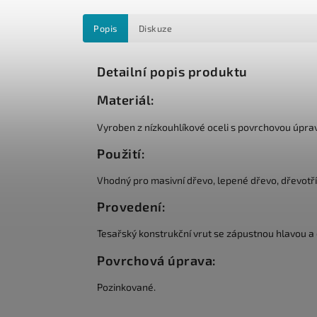
Popis
Diskuze
Detailní popis produktu
Materiál:
Vyroben z nízkouhlíkové oceli s povrchovou úpr
Použití:
Vhodný pro masivní dřevo, lepené dřevo, dřevotří
Provedení:
Tesařský konstrukční vrut se zápustnou hlavou 
Povrchová úprava:
Pozinkované.