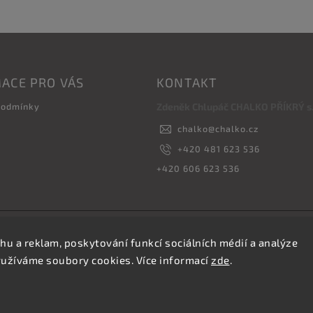
ACE PRO VÁS
KONTAKT
podmínky
Zdeněk Chlupáč CHALKO PŘÍKRÝ s.r
chalko
@
chalko.cz
+420 481 623 536
+420 606 623 536
Copyright 2026
Vyrábíme hřebíky
. Všechna práva vyhrazena.
hu a reklam, poskytování funkcí sociálních médií a analýze
Upravit nastavení cookies
yužíváme soubory cookies. Více informací
zde
.
Vytvořil
Shoptet
| Design
Shoptak.cz.