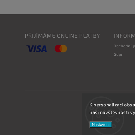
PŘIJÍMÁME ONLINE PLATBY
INFORM
Obchodní 
Gdpr
K personalizaci obsa
naší návštěvnosti v
Nastavení