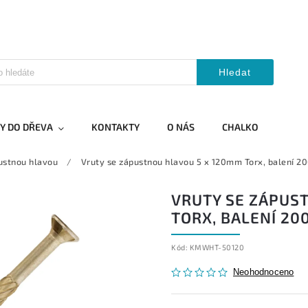
Hledat
Y DO DŘEVA
KONTAKTY
O NÁS
CHALKO
ustnou hlavou
/
Vruty se zápustnou hlavou 5 x 120mm Torx, balení 
VRUTY SE ZÁPUS
TORX, BALENÍ 20
Kód:
KMWHT-50120
Neohodnoceno