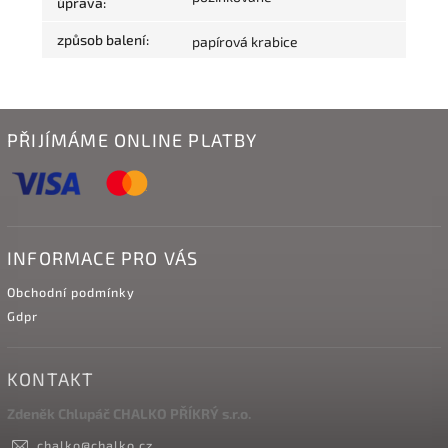
úprava
:
způsob balení
:
papírová krabice
PŘIJÍMÁME ONLINE PLATBY
INFORMACE PRO VÁS
Obchodní podmínky
Gdpr
KONTAKT
Zdeněk Chlupáč CHALKO PŘÍKRÝ s.r.o.
chalko
@
chalko.cz