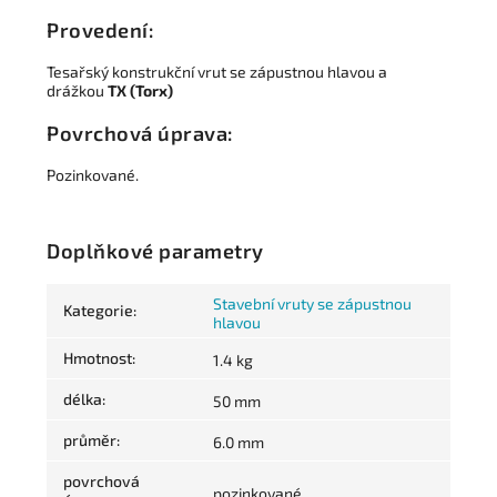
Provedení:
Tesařský konstrukční vrut se zápustnou hlavou a
drážkou
TX (Torx)
Povrchová úprava:
Pozinkované.
Doplňkové parametry
Stavební vruty se zápustnou
Kategorie
:
hlavou
Hmotnost
:
1.4 kg
délka
:
50 mm
průměr
:
6.0 mm
povrchová
pozinkované