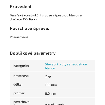
Provedení:
Tesařský konstrukční vrut se zápustnou hlavou a
drážkou
TX (Torx)
Povrchová úprava:
Pozinkované.
Doplňkové parametry
Stavební vruty se zápustnou
Kategorie
:
hlavou
Hmotnost
:
2 kg
délka
:
180 mm
průměr
:
8.0 mm
povrchová
pozinkované