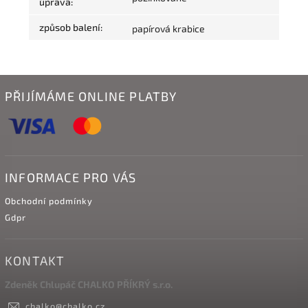
úprava
:
způsob balení
:
papírová krabice
PŘIJÍMÁME ONLINE PLATBY
INFORMACE PRO VÁS
Obchodní podmínky
Gdpr
KONTAKT
Zdeněk Chlupáč CHALKO PŘÍKRÝ s.r.o.
chalko
@
chalko.cz